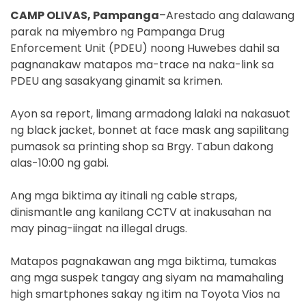
CAMP OLIVAS, Pampanga
–Arestado ang dalawang
parak na miyembro ng Pampanga Drug
Enforcement Unit (PDEU) noong Huwebes dahil sa
pagnanakaw matapos ma-trace na naka-link sa
PDEU ang sasakyang ginamit sa krimen.
Ayon sa report, limang armadong lalaki na nakasuot
ng black jacket, bonnet at face mask ang sapilitang
pumasok sa printing shop sa Brgy. Tabun dakong
alas-10:00 ng gabi.
Ang mga biktima ay itinali ng cable straps,
dinismantle ang kanilang CCTV at inakusahan na
may pinag-iingat na illegal drugs.
Matapos pagnakawan ang mga biktima, tumakas
ang mga suspek tangay ang siyam na mamahaling
high smartphones sakay ng itim na Toyota Vios na