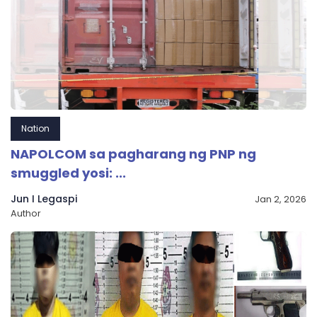
Nation
NAPOLCOM sa pagharang ng PNP ng
smuggled yosi: ...
Jun I Legaspi
Jan 2, 2026
Author