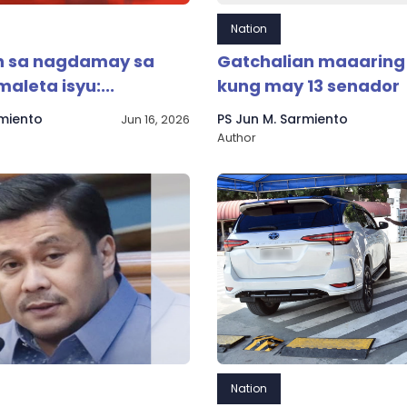
Nation
n sa nagdamay sa
Gatchalian maaarin
aleta isyu:...
kung may 13 senador
rmiento
PS Jun M. Sarmiento
Jun 16, 2026
Author
Nation