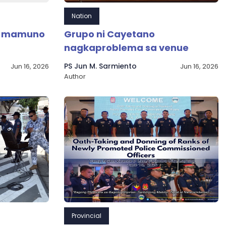
Nation
g mamuno
Grupo ni Cayetano
nagkaproblema sa venue
PS Jun M. Sarmiento
Jun 16, 2026
Jun 16, 2026
Author
Provincial