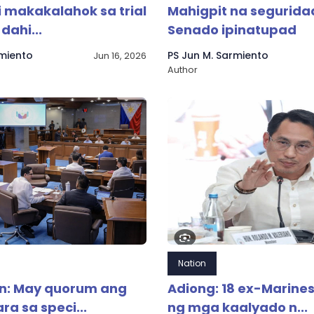
i makakalahok sa trial
Mahigpit na segurida
dahi...
Senado ipinatupad
rmiento
PS Jun M. Sarmiento
Jun 16, 2026
Author
Nation
n: May quorum ang
Adiong: 18 ex-Marines
a sa speci...
ng mga kaalyado n...