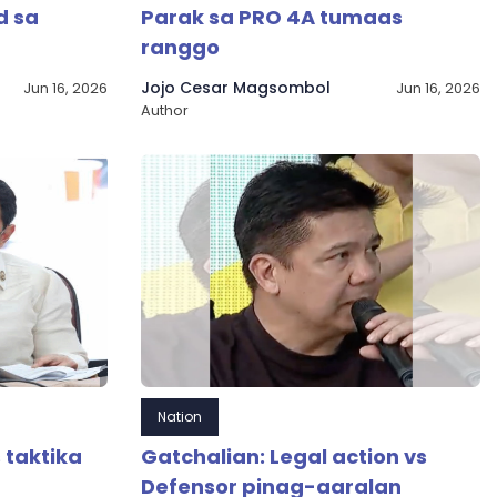
d sa
Parak sa PRO 4A tumaas
ranggo
Jojo Cesar Magsombol
Jun 16, 2026
Jun 16, 2026
Author
Nation
 taktika
Gatchalian: Legal action vs
Defensor pinag-aaralan