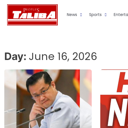
Skip
to
News
Sports
Entert
content
June 16, 2026
Day: