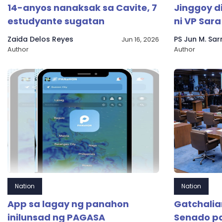
14-anyos nanaksak sa Cavite, 7
Jinggoy d
estudyante sugatan
ni VP Sara 
Zaida Delos Reyes
PS Jun M. Sa
Jun 16, 2026
Author
Author
Nation
Nation
App sa lagay ng panahon
Gatchalia
inilunsad ng PAGASA
Senado par