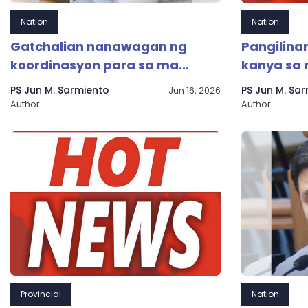
Nation
Nation
Gatchalian nanawagan ng
Pangilina
koordinasyon para sa ma...
kanya sa m
PS Jun M. Sarmiento
PS Jun M. Sa
Jun 16, 2026
Author
Author
Provincial
Nation