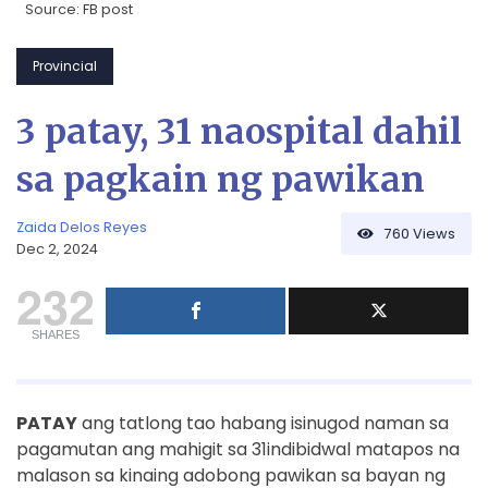
Source: FB post
Provincial
3 patay, 31 naospital dahil
sa pagkain ng pawikan
Zaida Delos Reyes
760
Views
Dec 2, 2024
232
SHARES
PATAY
ang tatlong tao habang isinugod naman sa
pagamutan ang mahigit sa 31indibidwal matapos na
malason sa kinaing adobong pawikan sa bayan ng