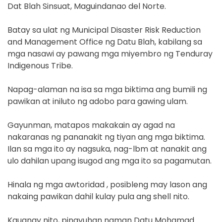
Dat Blah Sinsuat, Maguindanao del Norte.
Batay sa ulat ng Municipal Disaster Risk Reduction
and Management Office ng Datu Blah, kabilang sa
mga nasawi ay pawang mga miyembro ng Tenduray
Indigenous Tribe.
Napag-alaman na isa sa mga biktima ang bumili ng
pawikan at iniluto ng adobo para gawing ulam.
Gayunman, matapos makakain ay agad na
nakaranas ng pananakit ng tiyan ang mga biktima.
Ilan sa mga ito ay nagsuka, nag-lbm at nanakit ang
ulo dahilan upang isugod ang mga ito sa pagamutan.
Hinala ng mga awtoridad , posibleng may lason ang
nakaing pawikan dahil kulay pula ang shell nito.
Kaugnay nito, pinayuhan naman Datu Mohamad