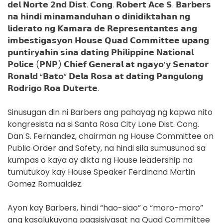
𝗱𝗲𝗹 𝗡𝗼𝗿𝘁𝗲 𝟮𝗻𝗱 𝗗𝗶𝘀𝘁. 𝗖𝗼𝗻𝗴. 𝗥𝗼𝗯𝗲𝗿𝘁 𝗔𝗰𝗲 𝗦. 𝗕𝗮𝗿𝗯𝗲𝗿𝘀
𝗻𝗮 𝗵𝗶𝗻𝗱𝗶 𝗺𝗶𝗻𝗮𝗺𝗮𝗻𝗱𝘂𝗵𝗮𝗻 𝗼 𝗱𝗶𝗻𝗶𝗱𝗶𝗸𝘁𝗮𝗵𝗮𝗻 𝗻𝗴
𝗹𝗶𝗱𝗲𝗿𝗮𝘁𝗼 𝗻𝗴 𝗞𝗮𝗺𝗮𝗿𝗮 𝗱𝗲 𝗥𝗲𝗽𝗿𝗲𝘀𝗲𝗻𝘁𝗮𝗻𝘁𝗲𝘀 𝗮𝗻𝗴
𝗶𝗺𝗯𝗲𝘀𝘁𝗶𝗴𝗮𝘀𝘆𝗼𝗻 𝗛𝗼𝘂𝘀𝗲 𝗤𝘂𝗮𝗱 𝗖𝗼𝗺𝗺𝗶𝘁𝘁𝗲𝗲 𝘂𝗽𝗮𝗻𝗴
𝗽𝘂𝗻𝘁𝗶𝗿𝘆𝗮𝗵𝗶𝗻 𝘀𝗶𝗻𝗮 𝗱𝗮𝘁𝗶𝗻𝗴 𝗣𝗵𝗶𝗹𝗶𝗽𝗽𝗶𝗻𝗲 𝗡𝗮𝘁𝗶𝗼𝗻𝗮𝗹
𝗣𝗼𝗹𝗶𝗰𝗲 (𝗣𝗡𝗣) 𝗖𝗵𝗶𝗲𝗳 𝗚𝗲𝗻𝗲𝗿𝗮𝗹 𝗮𝘁 𝗻𝗴𝗮𝘆𝗼’𝘆 𝗦𝗲𝗻𝗮𝘁𝗼𝗿
𝗥𝗼𝗻𝗮𝗹𝗱 “𝗕𝗮𝘁𝗼” 𝗗𝗲𝗹𝗮 𝗥𝗼𝘀𝗮 𝗮𝘁 𝗱𝗮𝘁𝗶𝗻𝗴 𝗣𝗮𝗻𝗴𝘂𝗹𝗼𝗻𝗴
𝗥𝗼𝗱𝗿𝗶𝗴𝗼 𝗥𝗼𝗮 𝗗𝘂𝘁𝗲𝗿𝘁𝗲.
Sinusugan din ni Barbers ang pahayag ng kapwa nito
kongresista na si Santa Rosa City Lone Dist. Cong.
Dan S. Fernandez, chairman ng House Committee on
Public Order and Safety, na hindi sila sumusunod sa
kumpas o kaya ay dikta ng House leadership na
tumutukoy kay House Speaker Ferdinand Martin
Gomez Romualdez.
Ayon kay Barbers, hindi “hao-siao” o “moro-moro”
ang kasalukuyang pagsisiyasat ng Quad Committee