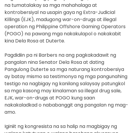
na tumatalakay sa mga mahahalaga at
kontrobersiyal na usapin gaya ng Extra-Judicial
Killings (EJK), madugong war-on-drugs at illegal
operation ng Philippine Offshore Gaming Operators
(POGO) na pawang mga nakakulapol o nakakabit
kina Dela Rosa at Duterte.
Pagdidiin pa ni Barbers na ang pagkakadawit ng
pangalan nina Senator Dela Rosa at dating
Pangulong Duterte sa mga naturang kontrobersiya
ay batay mismo sa testimonya ng mga pangunahing
testigo na nagbigay ng kanilang salaysay patungkol
sa mga kasong may kinalaman sa illegal drug sale,
EJK, war-on-drugs at POGO kung saan
nakakaladkad o nababanggit ang pangalan ng mag-
amo.
Iginiit ng kongresista na sa halip na magbigay ng