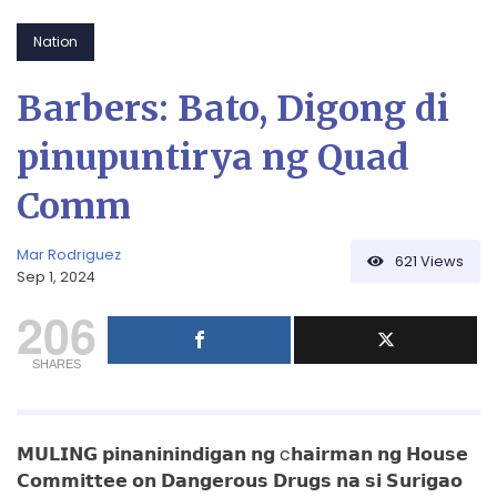
Nation
Barbers: Bato, Digong di
pinupuntirya ng Quad
Comm
Mar Rodriguez
621
Views
Sep 1, 2024
206
SHARES
𝗠𝗨𝗟𝗜𝗡𝗚
𝗽𝗶𝗻𝗮𝗻𝗶𝗻𝗶𝗻𝗱𝗶𝗴𝗮𝗻 𝗻𝗴 c𝗵𝗮𝗶𝗿𝗺𝗮𝗻 𝗻𝗴 𝗛𝗼𝘂𝘀𝗲
𝗖𝗼𝗺𝗺𝗶𝘁𝘁𝗲𝗲 𝗼𝗻 𝗗𝗮𝗻𝗴𝗲𝗿𝗼𝘂𝘀 𝗗𝗿𝘂𝗴𝘀 𝗻𝗮 𝘀𝗶 𝗦𝘂𝗿𝗶𝗴𝗮𝗼