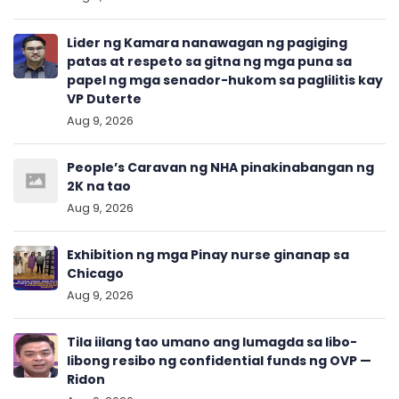
Lider ng Kamara nanawagan ng pagiging
patas at respeto sa gitna ng mga puna sa
papel ng mga senador-hukom sa paglilitis kay
VP Duterte
Aug 9, 2026
People’s Caravan ng NHA pinakinabangan ng
2K na tao
Aug 9, 2026
Exhibition ng mga Pinay nurse ginanap sa
Chicago
Aug 9, 2026
Tila iilang tao umano ang lumagda sa libo-
libong resibo ng confidential funds ng OVP —
Ridon