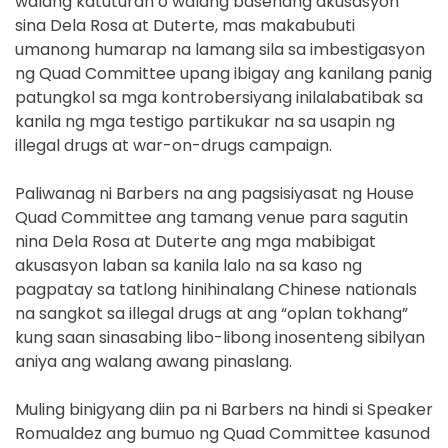
walang katuturan o walang basehang akusasyon
sina Dela Rosa at Duterte, mas makabubuti
umanong humarap na lamang sila sa imbestigasyon
ng Quad Committee upang ibigay ang kanilang panig
patungkol sa mga kontrobersiyang inilalabatibak sa
kanila ng mga testigo partikukar na sa usapin ng
illegal drugs at war-on-drugs campaign.
Paliwanag ni Barbers na ang pagsisiyasat ng House
Quad Committee ang tamang venue para sagutin
nina Dela Rosa at Duterte ang mga mabibigat
akusasyon laban sa kanila lalo na sa kaso ng
pagpatay sa tatlong hinihinalang Chinese nationals
na sangkot sa illegal drugs at ang “oplan tokhang”
kung saan sinasabing libo-libong inosenteng sibilyan
aniya ang walang awang pinaslang.
Muling binigyang diin pa ni Barbers na hindi si Speaker
Romualdez ang bumuo ng Quad Committee kasunod