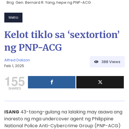
Brig. Gen. Bernard R. Yang, hepe ng PNP-ACG
Metro
Kelot tiklo sa ‘sextortion’
ng PNP-ACG
Alfred Dalizon
388
Views
Feb 1, 2025
155
SHARES
ISANG
43-taong-gulang na lalaking may asawa ang
inaresto ng mga undercover agent ng Philippine
National Police Anti-Cybercrime Group (PNP-ACG)