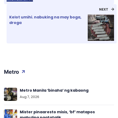
NEXT
Kelot umihi. nabuking na may boga,
droga
Metro
Metro Manila ‘binaha’ ng kabaong
Aug 7, 2026
Mister pinaaresto misis, ‘bf’ matapos
mahuling nagtatalik