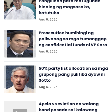
Pangilinan para matugunan
hinaing ng magsasaka,
katutubo
Aug 6, 2026
Prosecution humihingi ng
paliwanag sa mga tumanggap
ng confidential funds ni VP Sara
Aug 6, 2026
50% party list allocation sa mga
grupong pang pulitika ayaw ni
Sotto
Aug 6, 2026
Apela vs eviction na walang
bond pasado sa ikalawang