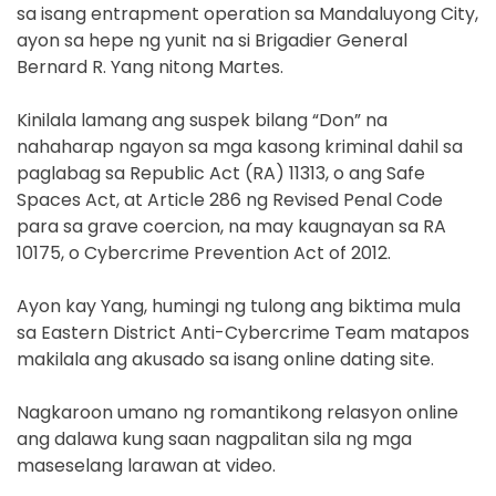
sa isang entrapment operation sa Mandaluyong City,
ayon sa hepe ng yunit na si Brigadier General
Bernard R. Yang nitong Martes.
Kinilala lamang ang suspek bilang “Don” na
nahaharap ngayon sa mga kasong kriminal dahil sa
paglabag sa Republic Act (RA) 11313, o ang Safe
Spaces Act, at Article 286 ng Revised Penal Code
para sa grave coercion, na may kaugnayan sa RA
10175, o Cybercrime Prevention Act of 2012.
Ayon kay Yang, humingi ng tulong ang biktima mula
sa Eastern District Anti-Cybercrime Team matapos
makilala ang akusado sa isang online dating site.
Nagkaroon umano ng romantikong relasyon online
ang dalawa kung saan nagpalitan sila ng mga
maseselang larawan at video.