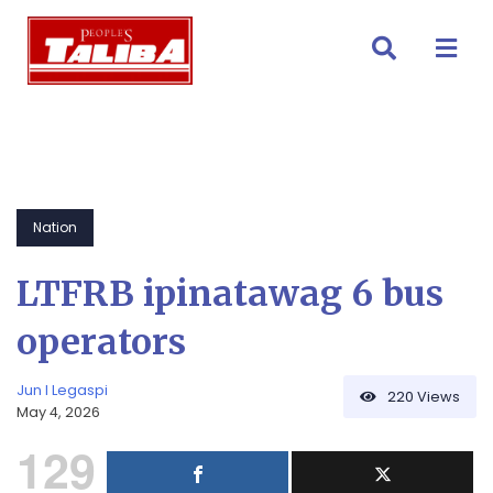
Skip
to
content
Nation
LTFRB ipinatawag 6 bus
operators
Jun I Legaspi
220
Views
May 4, 2026
129