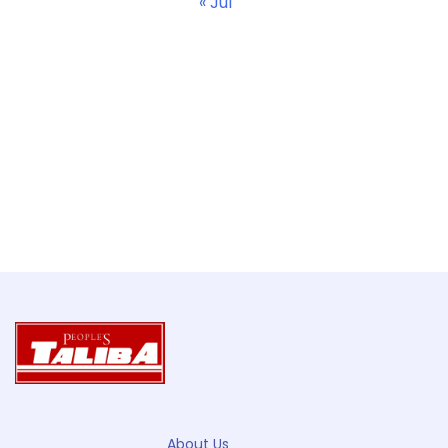
« Jul
About Us