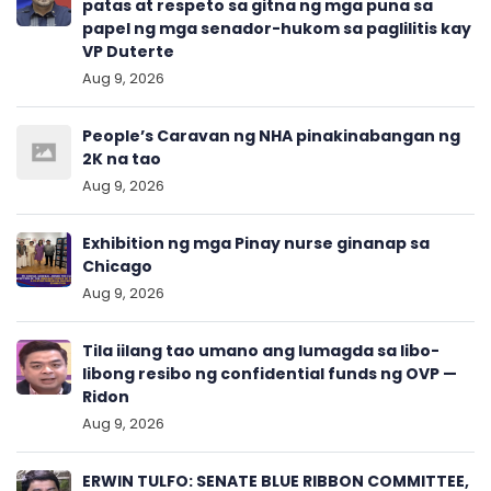
patas at respeto sa gitna ng mga puna sa
papel ng mga senador-hukom sa paglilitis kay
VP Duterte
Aug 9, 2026
People’s Caravan ng NHA pinakinabangan ng
2K na tao
Aug 9, 2026
Exhibition ng mga Pinay nurse ginanap sa
Chicago
Aug 9, 2026
Tila iilang tao umano ang lumagda sa libo-
libong resibo ng confidential funds ng OVP —
Ridon
Aug 9, 2026
ERWIN TULFO: SENATE BLUE RIBBON COMMITTEE,