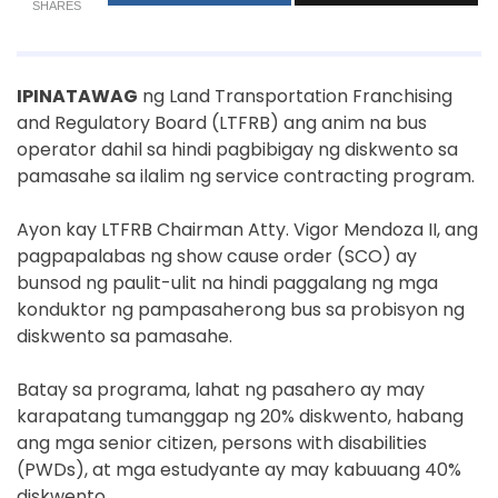
SHARES
IPINATAWAG
ng Land Transportation Franchising
and Regulatory Board (LTFRB) ang anim na bus
operator dahil sa hindi pagbibigay ng diskwento sa
pamasahe sa ilalim ng service contracting program.
Ayon kay LTFRB Chairman Atty. Vigor Mendoza II, ang
pagpapalabas ng show cause order (SCO) ay
bunsod ng paulit-ulit na hindi paggalang ng mga
konduktor ng pampasaherong bus sa probisyon ng
diskwento sa pamasahe.
Batay sa programa, lahat ng pasahero ay may
karapatang tumanggap ng 20% diskwento, habang
ang mga senior citizen, persons with disabilities
(PWDs), at mga estudyante ay may kabuuang 40%
diskwento.