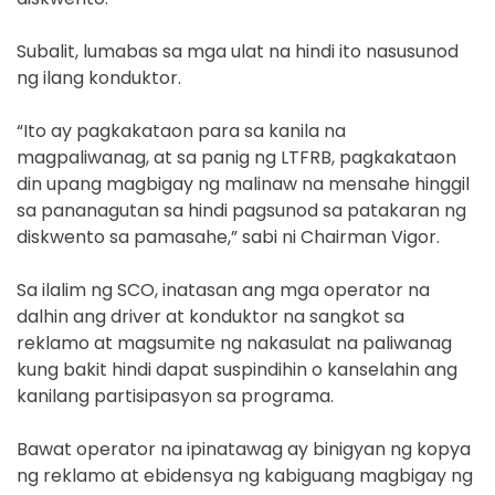
Subalit, lumabas sa mga ulat na hindi ito nasusunod
ng ilang konduktor.
“Ito ay pagkakataon para sa kanila na
magpaliwanag, at sa panig ng LTFRB, pagkakataon
din upang magbigay ng malinaw na mensahe hinggil
sa pananagutan sa hindi pagsunod sa patakaran ng
diskwento sa pamasahe,” sabi ni Chairman Vigor.
Sa ilalim ng SCO, inatasan ang mga operator na
dalhin ang driver at konduktor na sangkot sa
reklamo at magsumite ng nakasulat na paliwanag
kung bakit hindi dapat suspindihin o kanselahin ang
kanilang partisipasyon sa programa.
Bawat operator na ipinatawag ay binigyan ng kopya
ng reklamo at ebidensya ng kabiguang magbigay ng