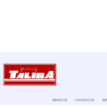
About Us
Contact Us
Ad