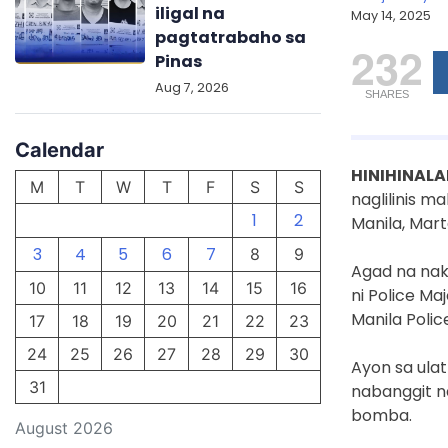
iligal na
May 14, 2025
pagtatrabaho sa
232
Pinas
Aug 7, 2026
SHARES
Calendar
HINIHINAL
M
T
W
T
F
S
S
naglilinis m
1
2
Manila, Mar
3
4
5
6
7
8
9
Agad na nak
10
11
12
13
14
15
16
ni Police Ma
Manila Poli
17
18
19
20
21
22
23
24
25
26
27
28
29
30
Ayon sa ula
31
nabanggit n
bomba.
August 2026