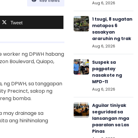
499
Views
Aug 6, 2026
1 tsugi, 8 sugatan
Tweet
matapos 6
sasakyan
araruhin ng trak
Aug 6, 2026
ce worker ng DPWH habang
ezon Boulevard, Quiapo,
Suspek sa
pagpatay
nasakote ng
MPD-11
a, ng DPWH, sa tanggapan
Aug 6, 2026
ity Precinct, sakop ng
ubreng bomba.
Aguilar tiniyak
seguridad sa
a may drainage sa
lansangan mga
ta ang hinihinalang
paaralan sa Las
Pinas