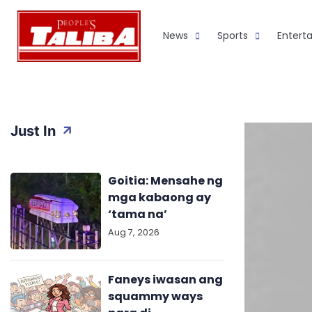
Skip
to
News
Sports
Entert
content
Just In
Goitia: Mensahe ng
mga kabaong ay
‘tama na’
Aug 7, 2026
Faneys iwasan ang
squammy ways