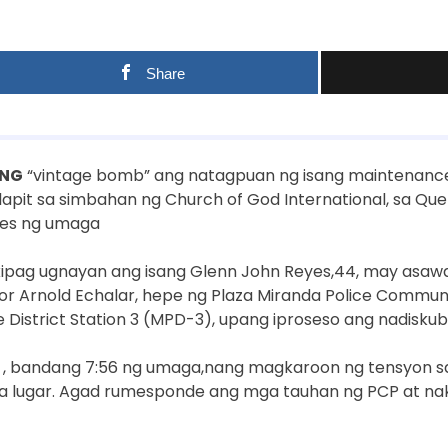
Share
ANG
“vintage bomb” ang natagpuan ng isang maintenan
alapit sa simbahan ng Church of God International, sa Qu
tes ng umaga
ipag ugnayan ang isang Glenn John Reyes,44, may asaw
jor Arnold Echalar, hepe ng Plaza Miranda Police Commun
ce District Station 3 (MPD-3), upang iproseso ang nadisk
t , bandang 7:56 ng umaga,nang magkaroon ng tensyon s
a lugar. Agad rumesponde ang mga tauhan ng PCP at naki