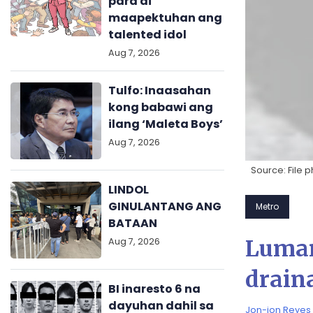
para di
maapektuhan ang
talented idol
Aug 7, 2026
Tulfo: Inaasahan
kong babawi ang
ilang ‘Maleta Boys’
Aug 7, 2026
Source: File 
LINDOL
GINULANTANG ANG
Metro
BATAAN
Luman
Aug 7, 2026
drain
BI inaresto 6 na
dayuhan dahil sa
Jon-jon Reyes