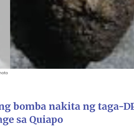
photo
g bomba nakita ng taga-
age sa Quiapo