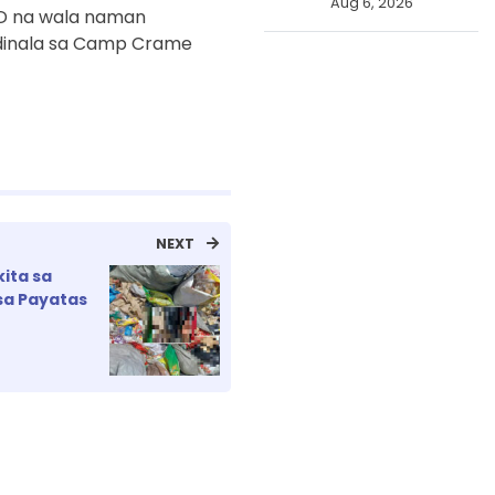
Aug 6, 2026
PD na wala naman
dinala sa Camp Crame
NEXT
ita sa
sa Payatas