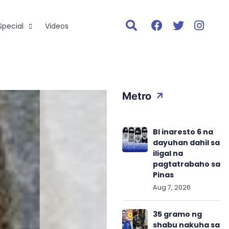
Special
Videos
Metro
BI inaresto 6 na
dayuhan dahil sa
iligal na
pagtatrabaho sa
Pinas
Aug 7, 2026
35 gramo ng
shabu nakuha sa