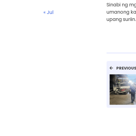
Sinabi ng m
umanong ka
« Jul
upang suriin.
PREVIOU