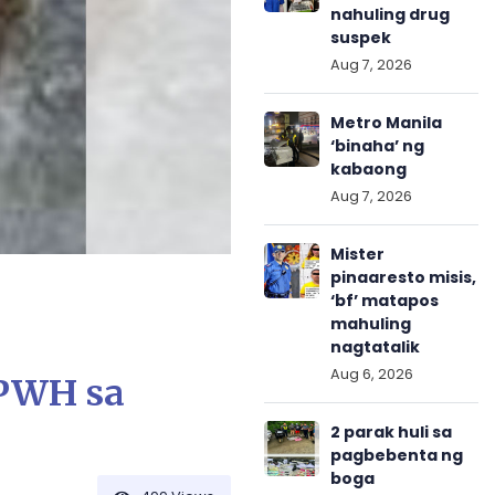
nahuling drug
suspek
Aug 7, 2026
Metro Manila
‘binaha’ ng
kabaong
Aug 7, 2026
Mister
pinaaresto misis,
‘bf’ matapos
mahuling
nagtatalik
Aug 6, 2026
DPWH sa
2 parak huli sa
pagbebenta ng
boga