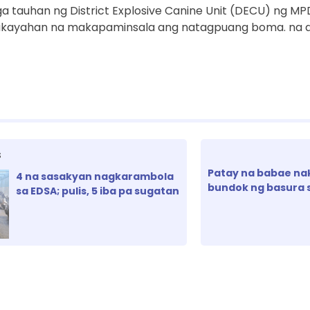
ga tauhan ng District Explosive Canine Unit (DECU) ng M
kayahan na makapaminsala ang natagpuang boma. na 
S
Patay na babae nak
4 na sasakyan nagkarambola
bundok ng basura 
sa EDSA; pulis, 5 iba pa sugatan