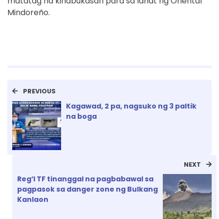
matatag na kinabukasan para sa lahat ng Oriental
Mindoreño.
PREVIOUS
Kagawad, 2 pa, nagsuko ng 3 paltik
na boga
NEXT
Reg’l TF tinanggal na pagbabawal sa
pagpasok sa danger zone ng Bulkang
Kanlaon