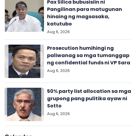
Pax Silica bubusisiin ni
Pangilinan para matugunan
hinaing ng magsasaka,
katutubo
Aug 6, 2026
Prosecution humihingi ng
paliwanag sa mga tumanggap
ng confidential funds ni VP Sara
Aug 6, 2026
50% party list allocation sa mga
grupong pang pulitika ayaw ni
Sotto
Aug 6, 2026