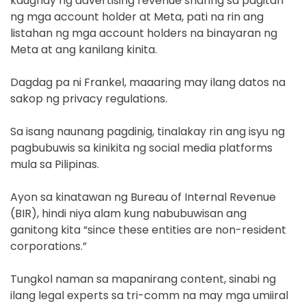
kaugnay ng advertising revenue sharing sa pagitan
ng mga account holder at Meta, pati na rin ang
listahan ng mga account holders na binayaran ng
Meta at ang kanilang kinita.
Dagdag pa ni Frankel, maaaring may ilang datos na
sakop ng privacy regulations.
Sa isang naunang pagdinig, tinalakay rin ang isyu ng
pagbubuwis sa kinikita ng social media platforms
mula sa Pilipinas.
Ayon sa kinatawan ng Bureau of Internal Revenue
(BIR), hindi niya alam kung nabubuwisan ang
ganitong kita “since these entities are non-resident
corporations.”
Tungkol naman sa mapanirang content, sinabi ng
ilang legal experts sa tri-comm na may mga umiiral