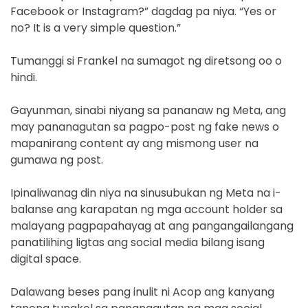
Facebook or Instagram?” dagdag pa niya. “Yes or
no? It is a very simple question.”
Tumanggi si Frankel na sumagot ng diretsong oo o
hindi.
Gayunman, sinabi niyang sa pananaw ng Meta, ang
may pananagutan sa pagpo-post ng fake news o
mapanirang content ay ang mismong user na
gumawa ng post.
Ipinaliwanag din niya na sinusubukan ng Meta na i-
balanse ang karapatan ng mga account holder sa
malayang pagpapahayag at ang pangangailangang
panatilihing ligtas ang social media bilang isang
digital space.
Dalawang beses pang inulit ni Acop ang kanyang