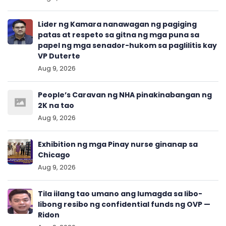
Lider ng Kamara nanawagan ng pagiging
patas at respeto sa gitna ng mga puna sa
papel ng mga senador-hukom sa paglilitis kay
VP Duterte
Aug 9, 2026
People’s Caravan ng NHA pinakinabangan ng
2K na tao
Aug 9, 2026
Exhibition ng mga Pinay nurse ginanap sa
Chicago
Aug 9, 2026
Tila iilang tao umano ang lumagda sa libo-
libong resibo ng confidential funds ng OVP —
Ridon