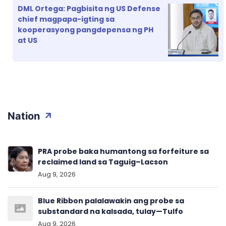
DML Ortega: Pagbisita ng US Defense
chief magpapa-igting sa
kooperasyong pangdepensa ng PH
at US
Nation
PRA probe baka humantong sa forfeiture sa
reclaimed land sa Taguig–Lacson
Aug 9, 2026
Blue Ribbon palalawakin ang probe sa
substandard na kalsada, tulay—Tulfo
Aug 9, 2026