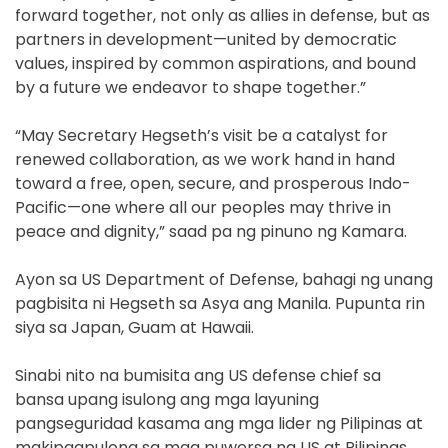
forward together, not only as allies in defense, but as
partners in development—united by democratic
values, inspired by common aspirations, and bound
by a future we endeavor to shape together.”
“May Secretary Hegseth’s visit be a catalyst for
renewed collaboration, as we work hand in hand
toward a free, open, secure, and prosperous Indo-
Pacific—one where all our peoples may thrive in
peace and dignity,” saad pa ng pinuno ng Kamara.
Ayon sa US Department of Defense, bahagi ng unang
pagbisita ni Hegseth sa Asya ang Manila. Pupunta rin
siya sa Japan, Guam at Hawaii.
Sinabi nito na bumisita ang US defense chief sa
bansa upang isulong ang mga layuning
pangseguridad kasama ang mga lider ng Pilipinas at
makipagpulong sa mga puwersa ng US at Pilipinas.