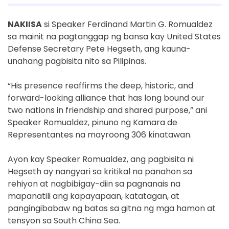
NAKIISA
si Speaker Ferdinand Martin G. Romualdez
sa mainit na pagtanggap ng bansa kay United States
Defense Secretary Pete Hegseth, ang kauna-
unahang pagbisita nito sa Pilipinas.
“His presence reaffirms the deep, historic, and
forward-looking alliance that has long bound our
two nations in friendship and shared purpose,” ani
Speaker Romualdez, pinuno ng Kamara de
Representantes na mayroong 306 kinatawan.
Ayon kay Speaker Romualdez, ang pagbisita ni
Hegseth ay nangyari sa kritikal na panahon sa
rehiyon at nagbibigay-diin sa pagnanais na
mapanatili ang kapayapaan, katatagan, at
pangingibabaw ng batas sa gitna ng mga hamon at
tensyon sa South China Sea.