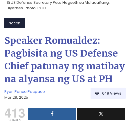
Si US Defense Secretary Pete Hegseth sa Malacañang,
Biyernes. Photo: PCO
Nation
Speaker Romualdez:
Pagbisita ng US Defense
Chief patunay ng matibay
na alyansa ng US at PH
Ryan Ponce Pacpaco
649
Views
Mar 28, 2025
413
SHARES