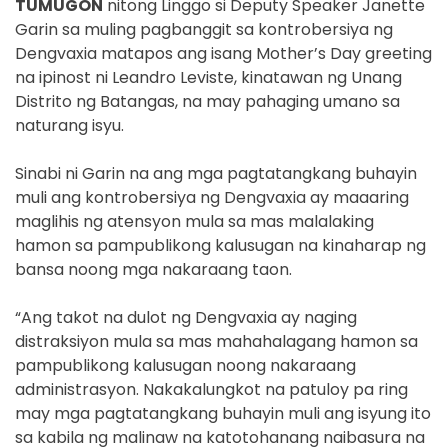
TUMUGON
nitong Linggo si Deputy Speaker Janette
Garin sa muling pagbanggit sa kontrobersiya ng
Dengvaxia matapos ang isang Mother’s Day greeting
na ipinost ni Leandro Leviste, kinatawan ng Unang
Distrito ng Batangas, na may pahaging umano sa
naturang isyu.
Sinabi ni Garin na ang mga pagtatangkang buhayin
muli ang kontrobersiya ng Dengvaxia ay maaaring
maglihis ng atensyon mula sa mas malalaking
hamon sa pampublikong kalusugan na kinaharap ng
bansa noong mga nakaraang taon.
“Ang takot na dulot ng Dengvaxia ay naging
distraksiyon mula sa mas mahahalagang hamon sa
pampublikong kalusugan noong nakaraang
administrasyon. Nakakalungkot na patuloy pa ring
may mga pagtatangkang buhayin muli ang isyung ito
sa kabila ng malinaw na katotohanang naibasura na