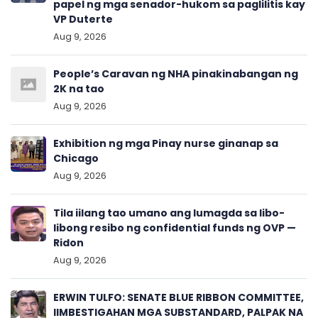
papel ng mga senador-hukom sa paglilitis kay
VP Duterte
Aug 9, 2026
People’s Caravan ng NHA pinakinabangan ng
2K na tao
Aug 9, 2026
Exhibition ng mga Pinay nurse ginanap sa
Chicago
Aug 9, 2026
Tila iilang tao umano ang lumagda sa libo-
libong resibo ng confidential funds ng OVP —
Ridon
Aug 9, 2026
ERWIN TULFO: SENATE BLUE RIBBON COMMITTEE,
IIMBESTIGAHAN MGA SUBSTANDARD, PALPAK NA