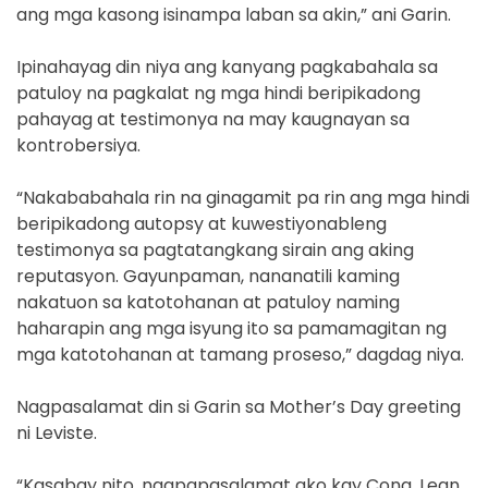
ang mga kasong isinampa laban sa akin,” ani Garin.
Ipinahayag din niya ang kanyang pagkabahala sa
patuloy na pagkalat ng mga hindi beripikadong
pahayag at testimonya na may kaugnayan sa
kontrobersiya.
“Nakababahala rin na ginagamit pa rin ang mga hindi
beripikadong autopsy at kuwestiyonableng
testimonya sa pagtatangkang sirain ang aking
reputasyon. Gayunpaman, nananatili kaming
nakatuon sa katotohanan at patuloy naming
haharapin ang mga isyung ito sa pamamagitan ng
mga katotohanan at tamang proseso,” dagdag niya.
Nagpasalamat din si Garin sa Mother’s Day greeting
ni Leviste.
“Kasabay nito, nagpapasalamat ako kay Cong. Lean