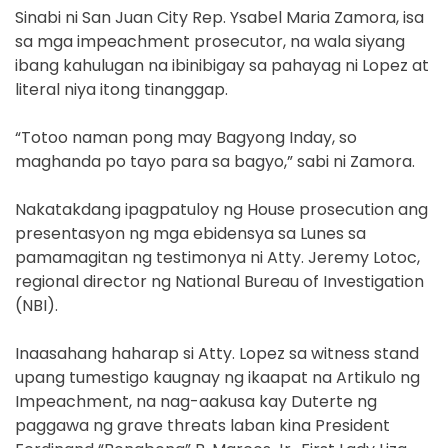
Sinabi ni San Juan City Rep. Ysabel Maria Zamora, isa
sa mga impeachment prosecutor, na wala siyang
ibang kahulugan na ibinibigay sa pahayag ni Lopez at
literal niya itong tinanggap.
“Totoo naman pong may Bagyong Inday, so
maghanda po tayo para sa bagyo,” sabi ni Zamora.
Nakatakdang ipagpatuloy ng House prosecution ang
presentasyon ng mga ebidensya sa Lunes sa
pamamagitan ng testimonya ni Atty. Jeremy Lotoc,
regional director ng National Bureau of Investigation
(NBI).
Inaasahang haharap si Atty. Lopez sa witness stand
upang tumestigo kaugnay ng ikaapat na Artikulo ng
Impeachment, na nag-aakusa kay Duterte ng
paggawa ng grave threats laban kina President