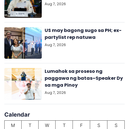
Aug 7, 2026
US may bagong sugo sa PH; ex-
partylist rep natuwa
Aug 7, 2026
Lumahok sa proseso ng
paggawa ng batas–Speaker Dy
sa mga Pinoy
Aug 7, 2026
Calendar
M
T
W
T
F
S
S