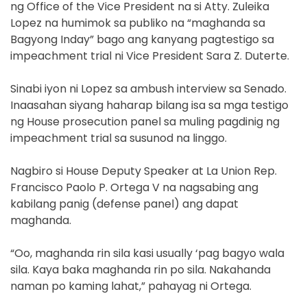
ng Office of the Vice President na si Atty. Zuleika
Lopez na humimok sa publiko na “maghanda sa
Bagyong Inday” bago ang kanyang pagtestigo sa
impeachment trial ni Vice President Sara Z. Duterte.
Sinabi iyon ni Lopez sa ambush interview sa Senado.
Inaasahan siyang haharap bilang isa sa mga testigo
ng House prosecution panel sa muling pagdinig ng
impeachment trial sa susunod na linggo.
Nagbiro si House Deputy Speaker at La Union Rep.
Francisco Paolo P. Ortega V na nagsabing ang
kabilang panig (defense panel) ang dapat
maghanda.
“Oo, maghanda rin sila kasi usually ‘pag bagyo wala
sila. Kaya baka maghanda rin po sila. Nakahanda
naman po kaming lahat,” pahayag ni Ortega.