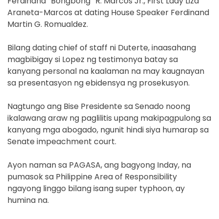
Ferdinand “Bongbong” R. Marcos Jr., First Lady Liza
Araneta-Marcos at dating House Speaker Ferdinand
Martin G. Romualdez.
Bilang dating chief of staff ni Duterte, inaasahang
magbibigay si Lopez ng testimonya batay sa
kanyang personal na kaalaman na may kaugnayan
sa presentasyon ng ebidensya ng prosekusyon.
Nagtungo ang Bise Presidente sa Senado noong
ikalawang araw ng paglilitis upang makipagpulong sa
kanyang mga abogado, ngunit hindi siya humarap sa
Senate impeachment court.
Ayon naman sa PAGASA, ang bagyong Inday, na
pumasok sa Philippine Area of Responsibility
ngayong linggo bilang isang super typhoon, ay
humina na.