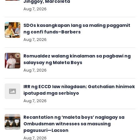
Jinggoy, Marcoleta
Aug 7, 2026
SDOs kasangkapan lang sa maling paggamit
ng confi funds–Barbers
Aug 7, 2026
Romualdez walang kinalaman sa pagbawi ng
salaysay ng Maleta Boys
Aug 7, 2026
IRR ng ECCD law nilagdaan; Gatchalian hinimok
ipatupad mga serbisyo
Aug 7, 2026
Recantation ng ‘maleta boys’ naglagay sa
Ombudsman witnesses sa masusing
pagsusuri—Lacson
Aug 7, 2026