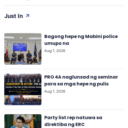
Just In
Bagong hepe ng Mabini police
umupo na
Aug 7, 2026
PRO 4A naglunsad ng seminar
para sa mga hepe ng pulis
Aug 7, 2026
Party list rep natuwa sa
direktiba ng ERC