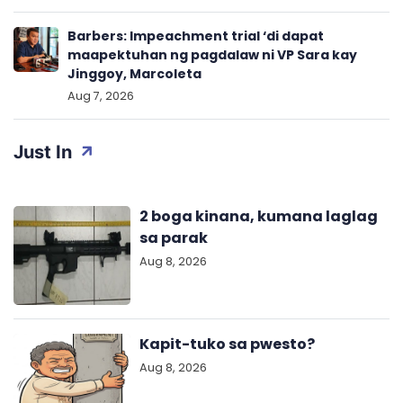
Barbers: Impeachment trial ‘di dapat
maapektuhan ng pagdalaw ni VP Sara kay
Jinggoy, Marcoleta
Aug 7, 2026
Just In
2 boga kinana, kumana laglag
sa parak
Aug 8, 2026
Kapit-tuko sa pwesto?
Aug 8, 2026