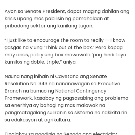
Ayon sa Senate President, dapat maging dahilan ang
krisis upang mas pabilisin ng pamahalaan at
pribadong sektor ang kanilang tugon.
“I just like to encourage the room to really — I know
gasgas na y’ung ‘Think out of the box.’ Pero kapag
may crisis, pati y’ung box mawawala ‘pag hindi tayo
kumilos ng doble, triple,” aniya.
Nauna nang inihain ni Cayetano ang Senate
Resolution No. 343 na nananawagan sa Executive
Branch na bumuo ng National Contingency
Framework, kasabay ng pagsasabing ang problema
sa enerhiya ay bahagi ng mas malawak na
pangmatagalang suliranin sa sistema na nakikita rin
sa edukasyon at agrikultura.
Tinalakay sa pagdinig ng Senado ang electricity