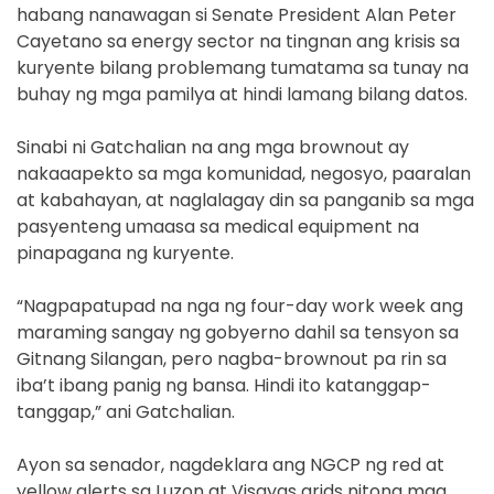
habang nanawagan si Senate President Alan Peter
Cayetano sa energy sector na tingnan ang krisis sa
kuryente bilang problemang tumatama sa tunay na
buhay ng mga pamilya at hindi lamang bilang datos.
Sinabi ni Gatchalian na ang mga brownout ay
nakaaapekto sa mga komunidad, negosyo, paaralan
at kabahayan, at naglalagay din sa panganib sa mga
pasyenteng umaasa sa medical equipment na
pinapagana ng kuryente.
“Nagpapatupad na nga ng four-day work week ang
maraming sangay ng gobyerno dahil sa tensyon sa
Gitnang Silangan, pero nagba-brownout pa rin sa
iba’t ibang panig ng bansa. Hindi ito katanggap-
tanggap,” ani Gatchalian.
Ayon sa senador, nagdeklara ang NGCP ng red at
yellow alerts sa Luzon at Visayas grids nitong mga