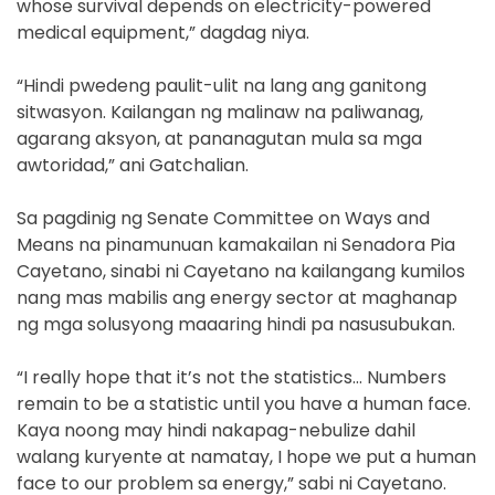
whose survival depends on electricity-powered
medical equipment,” dagdag niya.
“Hindi pwedeng paulit-ulit na lang ang ganitong
sitwasyon. Kailangan ng malinaw na paliwanag,
agarang aksyon, at pananagutan mula sa mga
awtoridad,” ani Gatchalian.
Sa pagdinig ng Senate Committee on Ways and
Means na pinamunuan kamakailan ni Senadora Pia
Cayetano, sinabi ni Cayetano na kailangang kumilos
nang mas mabilis ang energy sector at maghanap
ng mga solusyong maaaring hindi pa nasusubukan.
“I really hope that it’s not the statistics… Numbers
remain to be a statistic until you have a human face.
Kaya noong may hindi nakapag-nebulize dahil
walang kuryente at namatay, I hope we put a human
face to our problem sa energy,” sabi ni Cayetano.