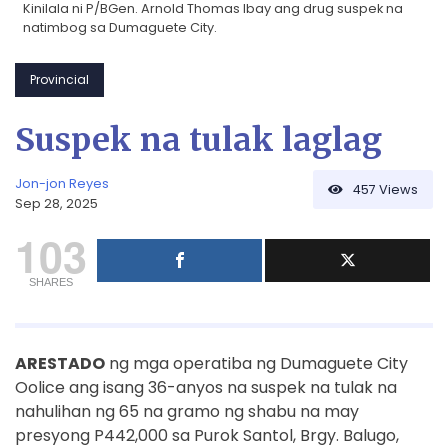
Kinilala ni P/BGen. Arnold Thomas Ibay ang drug suspek na
natimbog sa Dumaguete City.
Provincial
Suspek na tulak laglag
Jon-jon Reyes
457
Views
Sep 28, 2025
103
SHARES
ARESTADO
ng mga operatiba ng Dumaguete City
Oolice ang isang 36-anyos na suspek na tulak na
nahulihan ng 65 na gramo ng shabu na may
presyong P442,000 sa Purok Santol, Brgy. Balugo,