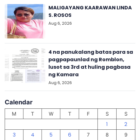
MALIGAYANG KAARAWAN LINDA
S. ROSOS
Aug 6, 2026
4 na panukalang batas para sa
pagpapaunlad ng Romblon,
lusot sa 3rd at huling pagbasa
ng Kamara
Aug 6, 2026
Calendar
M
T
W
T
F
S
S
1
2
3
4
5
6
7
8
9