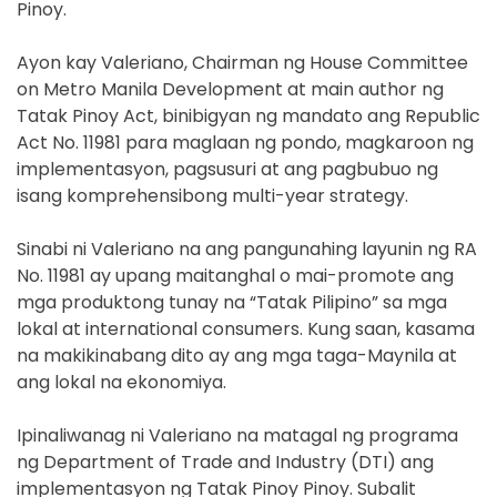
Pinoy.
Ayon kay Valeriano, Chairman ng House Committee
on Metro Manila Development at main author ng
Tatak Pinoy Act, binibigyan ng mandato ang Republic
Act No. 11981 para maglaan ng pondo, magkaroon ng
implementasyon, pagsusuri at ang pagbubuo ng
isang komprehensibong multi-year strategy.
Sinabi ni Valeriano na ang pangunahing layunin ng RA
No. 11981 ay upang maitanghal o mai-promote ang
mga produktong tunay na “Tatak Pilipino” sa mga
lokal at international consumers. Kung saan, kasama
na makikinabang dito ay ang mga taga-Maynila at
ang lokal na ekonomiya.
Ipinaliwanag ni Valeriano na matagal ng programa
ng Department of Trade and Industry (DTI) ang
implementasyon ng Tatak Pinoy Pinoy. Subalit