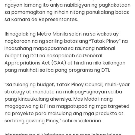
ngayon lamang ito aniya nabibigyan ng pagkakataon
sa pamamagitan ng inihain nitong panukalang batas
sa Kamara de Representantes.
Ikinagalak ng Metro Manila solon na sa wakas ay
nagkaroon na ng sariling batas ang “Tatak Pinoy” na
inaasahang mapapasama sa taunang national
budget ng DTI na nakapaloob sa General
Appropriations Act (GAA) at hindi na nila kailangan
pang makihati sa iba pang programa ng DTI.
“Sa tulong ng budget, Tatak Pinoy Council, multi-year
strategy at mandato na makipag-ugnayan sa iba
pang kinauukulang ahensiya. Mas Madali nang
magagawa ng DTI na magpatupad ng mga targeted
na proyekto para maisulong ang mga produkto at
serbong gawang Pinoy,” sabi ni Valeriano.