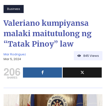
Business
Valeriano kumpiyansa
malaki maitutulong ng
“Tatak Pinoy” law
Mar Rodriguez
845
Views
Mar 5, 2024
206
SHARES