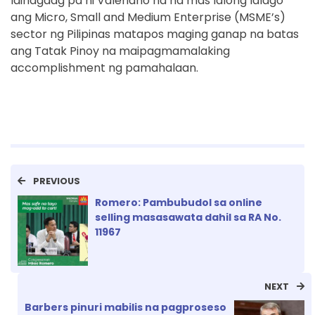
Idinagdag pa ni Valeriano na na mas lalong lalago
ang Micro, Small and Medium Enterprise (MSME’s)
sector ng Pilipinas matapos maging ganap na batas
ang Tatak Pinoy na maipagmamalaking
accomplishment ng pamahalaan.
PREVIOUS
Romero: Pambubudol sa online
selling masasawata dahil sa RA No.
11967
NEXT
Barbers pinuri mabilis na pagproseso