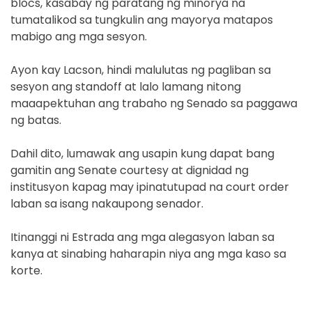
blocs, kasabay ng paratang ng minorya na
tumatalikod sa tungkulin ang mayorya matapos
mabigo ang mga sesyon.
Ayon kay Lacson, hindi malulutas ng pagliban sa
sesyon ang standoff at lalo lamang nitong
maaapektuhan ang trabaho ng Senado sa paggawa
ng batas.
Dahil dito, lumawak ang usapin kung dapat bang
gamitin ang Senate courtesy at dignidad ng
institusyon kapag may ipinatutupad na court order
laban sa isang nakaupong senador.
Itinanggi ni Estrada ang mga alegasyon laban sa
kanya at sinabing haharapin niya ang mga kaso sa
korte.