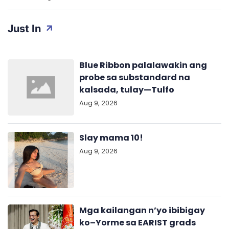
Just In
Blue Ribbon palalawakin ang
probe sa substandard na
kalsada, tulay—Tulfo
Aug 9, 2026
Slay mama 10!
Aug 9, 2026
Mga kailangan n’yo ibibigay
ko–Yorme sa EARIST grads