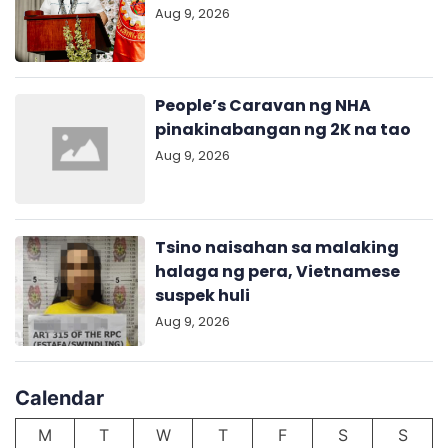
Aug 9, 2026
People’s Caravan ng NHA
pinakinabangan ng 2K na tao
Aug 9, 2026
Tsino naisahan sa malaking
halaga ng pera, Vietnamese
suspek huli
Aug 9, 2026
Calendar
M
T
W
T
F
S
S