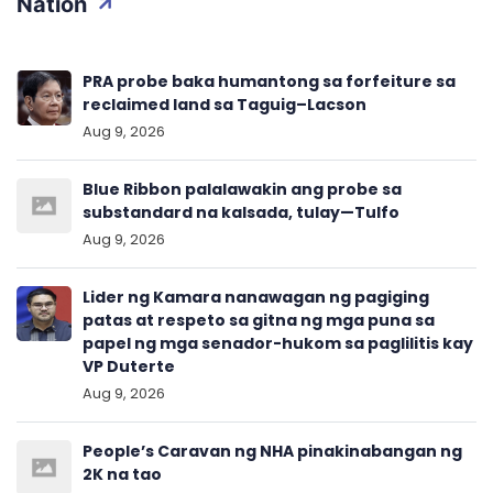
Nation
PRA probe baka humantong sa forfeiture sa
reclaimed land sa Taguig–Lacson
Aug 9, 2026
Blue Ribbon palalawakin ang probe sa
substandard na kalsada, tulay—Tulfo
Aug 9, 2026
Lider ng Kamara nanawagan ng pagiging
patas at respeto sa gitna ng mga puna sa
papel ng mga senador-hukom sa paglilitis kay
VP Duterte
Aug 9, 2026
People’s Caravan ng NHA pinakinabangan ng
2K na tao