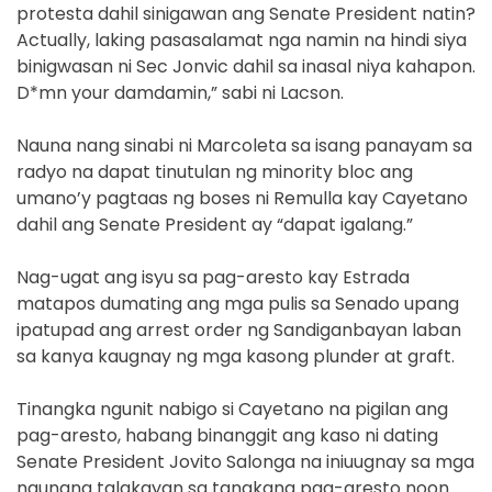
protesta dahil sinigawan ang Senate President natin?
Actually, laking pasasalamat nga namin na hindi siya
binigwasan ni Sec Jonvic dahil sa inasal niya kahapon.
D*mn your damdamin,” sabi ni Lacson.
Nauna nang sinabi ni Marcoleta sa isang panayam sa
radyo na dapat tinutulan ng minority bloc ang
umano’y pagtaas ng boses ni Remulla kay Cayetano
dahil ang Senate President ay “dapat igalang.”
Nag-ugat ang isyu sa pag-aresto kay Estrada
matapos dumating ang mga pulis sa Senado upang
ipatupad ang arrest order ng Sandiganbayan laban
sa kanya kaugnay ng mga kasong plunder at graft.
Tinangka ngunit nabigo si Cayetano na pigilan ang
pag-aresto, habang binanggit ang kaso ni dating
Senate President Jovito Salonga na iniuugnay sa mga
naunang talakayan sa tangkang pag-aresto noon