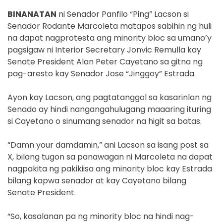
BINANATAN
ni Senador Panfilo “Ping” Lacson si
Senador Rodante Marcoleta matapos sabihin ng huli
na dapat nagprotesta ang minority bloc sa umano’y
pagsigaw ni Interior Secretary Jonvic Remulla kay
Senate President Alan Peter Cayetano sa gitna ng
pag-aresto kay Senador Jose “Jinggoy” Estrada.
Ayon kay Lacson, ang pagtatanggol sa kasarinlan ng
Senado ay hindi nangangahulugang maaaring ituring
si Cayetano o sinumang senador na higit sa batas.
“Damn your damdamin,” ani Lacson sa isang post sa
X, bilang tugon sa panawagan ni Marcoleta na dapat
nagpakita ng pakikiisa ang minority bloc kay Estrada
bilang kapwa senador at kay Cayetano bilang
Senate President.
“So, kasalanan pa ng minority bloc na hindi nag-