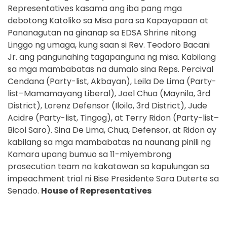
Representatives kasama ang iba pang mga
debotong Katoliko sa Misa para sa Kapayapaan at
Pananagutan na ginanap sa EDSA Shrine nitong
Linggo ng umaga, kung saan si Rev. Teodoro Bacani
Jr. ang pangunahing tagapanguna ng misa. Kabilang
sa mga mambabatas na dumalo sina Reps. Percival
Cendana (Party-list, Akbayan), Leila De Lima (Party-
list–Mamamayang Liberal), Joel Chua (Maynila, 3rd
District), Lorenz Defensor (Iloilo, 3rd District), Jude
Acidre (Party-list, Tingog), at Terry Ridon (Party-list–
Bicol Saro). Sina De Lima, Chua, Defensor, at Ridon ay
kabilang sa mga mambabatas na naunang pinili ng
Kamara upang bumuo sa 11-miyembrong
prosecution team na kakatawan sa kapulungan sa
impeachment trial ni Bise Presidente Sara Duterte sa
Senado.
House of Representatives