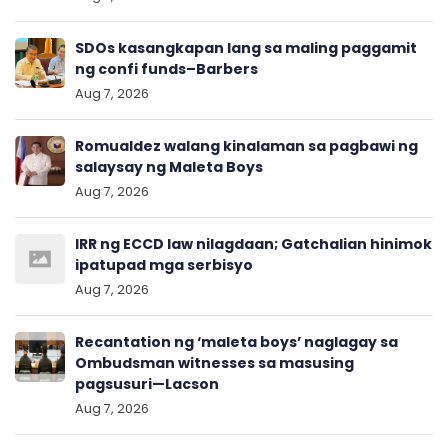
SDOs kasangkapan lang sa maling paggamit
ng confi funds–Barbers
Aug 7, 2026
Romualdez walang kinalaman sa pagbawi ng
salaysay ng Maleta Boys
Aug 7, 2026
IRR ng ECCD law nilagdaan; Gatchalian hinimok
ipatupad mga serbisyo
Aug 7, 2026
Recantation ng ‘maleta boys’ naglagay sa
Ombudsman witnesses sa masusing
pagsusuri—Lacson
Aug 7, 2026