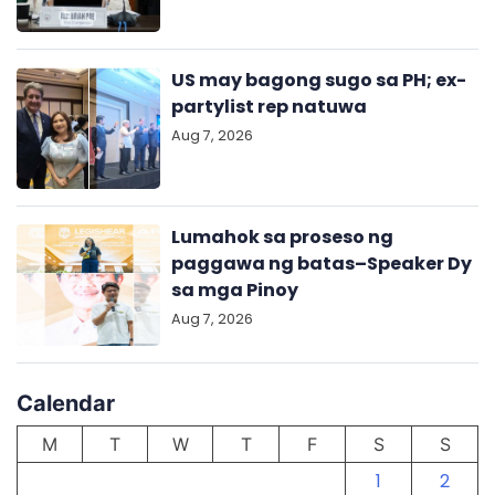
US may bagong sugo sa PH; ex-
partylist rep natuwa
Aug 7, 2026
Lumahok sa proseso ng
paggawa ng batas–Speaker Dy
sa mga Pinoy
Aug 7, 2026
Calendar
M
T
W
T
F
S
S
1
2