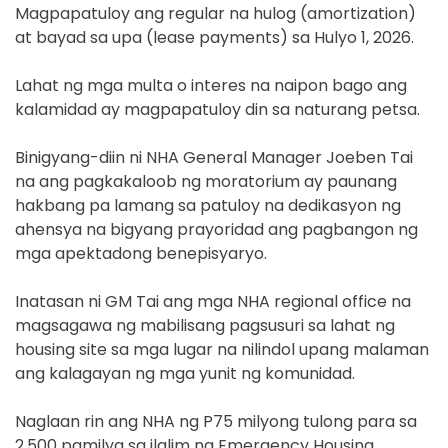
Magpapatuloy ang regular na hulog (amortization)
at bayad sa upa (lease payments) sa Hulyo 1, 2026.
Lahat ng mga multa o interes na naipon bago ang
kalamidad ay magpapatuloy din sa naturang petsa.
Binigyang-diin ni NHA General Manager Joeben Tai
na ang pagkakaloob ng moratorium ay paunang
hakbang pa lamang sa patuloy na dedikasyon ng
ahensya na bigyang prayoridad ang pagbangon ng
mga apektadong benepisyaryo.
Inatasan ni GM Tai ang mga NHA regional office na
magsagawa ng mabilisang pagsusuri sa lahat ng
housing site sa mga lugar na nilindol upang malaman
ang kalagayan ng mga yunit ng komunidad.
Naglaan rin ang NHA ng P75 milyong tulong para sa
2,500 pamilya sa ilalim ng Emergency Housing