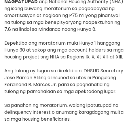
NAGPATUPAD
ang National Housing Authority (NHA)
ng isang buwang moratorium sa pagbabayad ng
amortisasyon at naglaan ng P75 milyong pinansyal
na tulong sa mga benepisyaryong naapektuhan ng
7.8 na lindol sa Mindanao noong Hunyo 8.
Eepektibo ang moratorium mula Hunyo 1 hanggang
Hunyo 30 at sakop ang mga account holders sa mga
housing project sng NHA sa Regions IX, X, XI, XII, at XIII.
Ang tulong ay tugon sa direktiba ni DHSUD Secretary
Jose Ramon Aliling alinsunod sa utos ni Pangulong
Ferdinand R. Marcos Jr. para sa paghahatid ng
tulong ng pamahalaan sa mga apektadong lugar.
Sa panahon ng moratorium, walang ipatutupad na
delinquency interest o anumang karagdagang multa
sa mga housing beneficiaries.