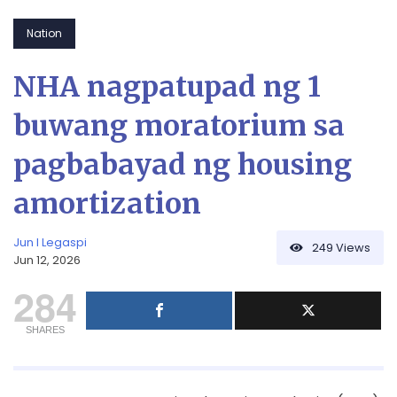
Nation
NHA nagpatupad ng 1
buwang moratorium sa
pagbabayad ng housing
amortization
Jun I Legaspi
249
Views
Jun 12, 2026
284
SHARES