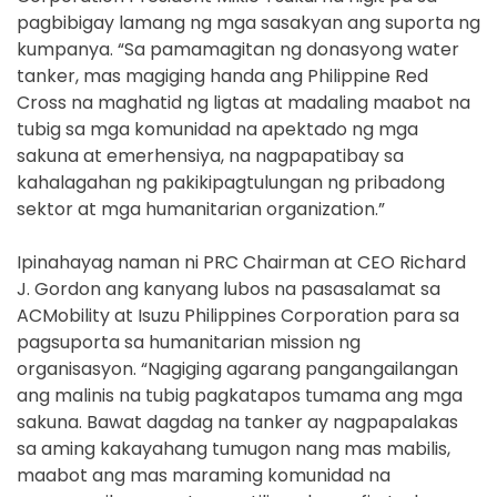
pagbibigay lamang ng mga sasakyan ang suporta ng
kumpanya. “Sa pamamagitan ng donasyong water
tanker, mas magiging handa ang Philippine Red
Cross na maghatid ng ligtas at madaling maabot na
tubig sa mga komunidad na apektado ng mga
sakuna at emerhensiya, na nagpapatibay sa
kahalagahan ng pakikipagtulungan ng pribadong
sektor at mga humanitarian organization.”
Ipinahayag naman ni PRC Chairman at CEO Richard
J. Gordon ang kanyang lubos na pasasalamat sa
ACMobility at Isuzu Philippines Corporation para sa
pagsuporta sa humanitarian mission ng
organisasyon. “Nagiging agarang pangangailangan
ang malinis na tubig pagkatapos tumama ang mga
sakuna. Bawat dagdag na tanker ay nagpapalakas
sa aming kakayahang tumugon nang mas mabilis,
maabot ang mas maraming komunidad na