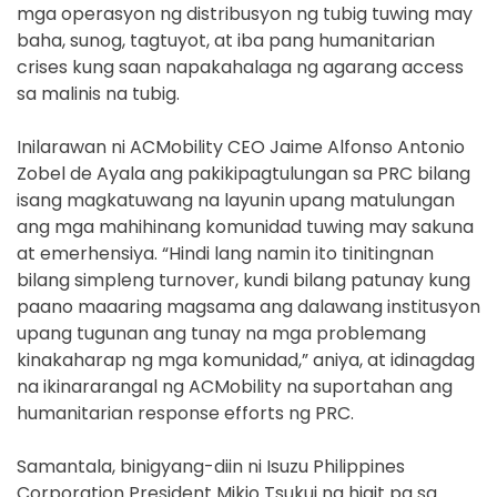
mga operasyon ng distribusyon ng tubig tuwing may
baha, sunog, tagtuyot, at iba pang humanitarian
crises kung saan napakahalaga ng agarang access
sa malinis na tubig.
Inilarawan ni ACMobility CEO Jaime Alfonso Antonio
Zobel de Ayala ang pakikipagtulungan sa PRC bilang
isang magkatuwang na layunin upang matulungan
ang mga mahihinang komunidad tuwing may sakuna
at emerhensiya. “Hindi lang namin ito tinitingnan
bilang simpleng turnover, kundi bilang patunay kung
paano maaaring magsama ang dalawang institusyon
upang tugunan ang tunay na mga problemang
kinakaharap ng mga komunidad,” aniya, at idinagdag
na ikinararangal ng ACMobility na suportahan ang
humanitarian response efforts ng PRC.
Samantala, binigyang-diin ni Isuzu Philippines
Corporation President Mikio Tsukui na higit pa sa