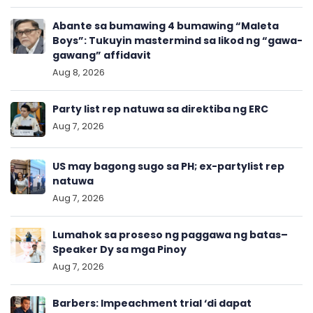
Abante sa bumawing 4 bumawing “Maleta
Boys”: Tukuyin mastermind sa likod ng “gawa-
gawang” affidavit
Aug 8, 2026
Party list rep natuwa sa direktiba ng ERC
Aug 7, 2026
US may bagong sugo sa PH; ex-partylist rep
natuwa
Aug 7, 2026
Lumahok sa proseso ng paggawa ng batas–
Speaker Dy sa mga Pinoy
Aug 7, 2026
Barbers: Impeachment trial ‘di dapat