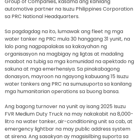
Group of Companies, kasama ang kanilang
automotive partner na Isuzu Philippines Corporation
sa PRC National Headquarters.
Sa pagdagdag na ito, lumawak ang fleet ng mga
water tanker ng PRC mula 30 hanggang 31 yunit, na
lalo pang nagpapalakas sa kakayahan ng
organisasyon na magbigay ng ligtas at madaling
maabot na tubig sa mga komunidad na apektado ng
sakuna at mga emerhensiya. Sa pinakabagong
donasyon, mayroon na ngayong kabuuang 15 Isuzu
water tankers ang PRC na sumusuporta sa kanilang
mga humanitarian operations sa buong bansa.
Ang bagong turnover na yunit ay isang 2025 Isuzu
FVR Medium Duty Truck na may nakakabit na 8,000-
litro na water tanker, air-conditioning unit sa cab, at
emergency lightbar na may public address system
at sirena. Ang sasakyan ay magsisilbing suporta sa