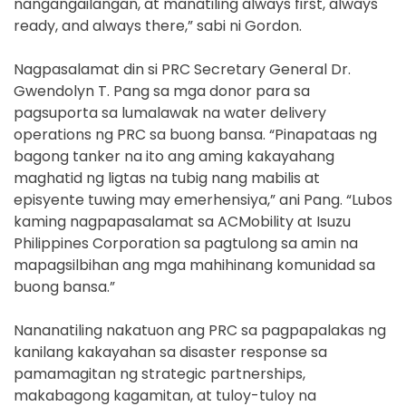
nangangailangan, at manatiling always first, always
ready, and always there,” sabi ni Gordon.
Nagpasalamat din si PRC Secretary General Dr.
Gwendolyn T. Pang sa mga donor para sa
pagsuporta sa lumalawak na water delivery
operations ng PRC sa buong bansa. “Pinapataas ng
bagong tanker na ito ang aming kakayahang
maghatid ng ligtas na tubig nang mabilis at
episyente tuwing may emerhensiya,” ani Pang. “Lubos
kaming nagpapasalamat sa ACMobility at Isuzu
Philippines Corporation sa pagtulong sa amin na
mapagsilbihan ang mga mahihinang komunidad sa
buong bansa.”
Nananatiling nakatuon ang PRC sa pagpapalakas ng
kanilang kakayahan sa disaster response sa
pamamagitan ng strategic partnerships,
makabagong kagamitan, at tuloy-tuloy na