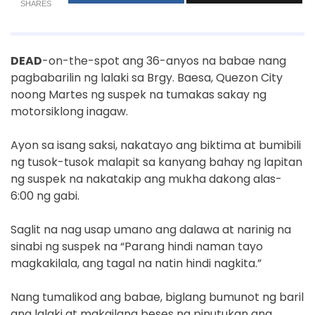
SHARES
DEAD
-on-the-spot ang 36-anyos na babae nang
pagbabarilin ng lalaki sa Brgy. Baesa, Quezon City
noong Martes ng suspek na tumakas sakay ng
motorsiklong inagaw.
Ayon sa isang saksi, nakatayo ang biktima at bumibili
ng tusok-tusok malapit sa kanyang bahay ng lapitan
ng suspek na nakatakip ang mukha dakong alas-
6:00 ng gabi.
Saglit na nag usap umano ang dalawa at narinig na
sinabi ng suspek na “Parang hindi naman tayo
magkakilala, ang tagal na natin hindi nagkita.”
Nang tumalikod ang babae, biglang bumunot ng baril
ang lalaki at makailang beses na pinutukan ang