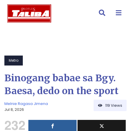
Skip
to
content
Metro
Binogang babae sa Bgy.
Baesa, dedo on the sport
Melnie Ragasa Jimena
119
Views
Jul 8, 2026
232