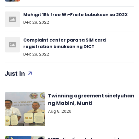
Mahigit 15k free Wi-Fi site bubuksan sa 2023
Dec 28, 2022
Complaint center para sa SIM card
registration binuksan ng DICT
Dec 28, 2022
Just In
Twinning agreement sinelyuhan
ng Mabini, Munti
Aug 8, 2026