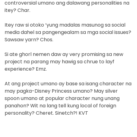
controversial umano ang dalawang personalities na
itey? Char.
Itey raw si otoko ‘yung madalas masunog sa social
media dahel sa pangengealam sa mga social issues?
Sawsaw yarn? Chos.
Si ate ghorl nemen daw ay very promising sa new
project na parang may hawig sa chrue to layf
experience? Emz.
At ang project umano ay base sa isang character na
may pagka-Disney Princess umano? May silver
spoon umano at popular character nung unang
panahon? Wit na lang tell kung local of foreign
personality? Cheret. Sinetch?! KVT