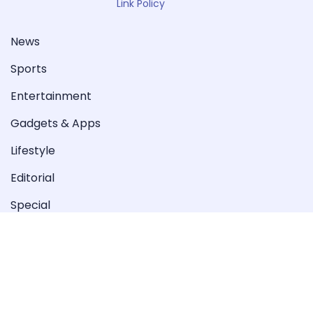
Link Policy
News
Sports
Entertainment
Gadgets & Apps
Lifestyle
Editorial
Special
Videos
Copyright © 2022-2023 Peoples Taliba. All Rights
Reserved.