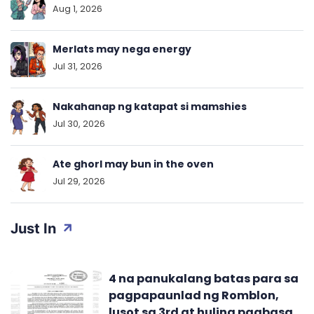
Aug 1, 2026
Merlats may nega energy
Jul 31, 2026
Nakahanap ng katapat si mamshies
Jul 30, 2026
Ate ghorl may bun in the oven
Jul 29, 2026
Just In
4 na panukalang batas para sa
pagpapaunlad ng Romblon,
lusot sa 3rd at huling pagbasa