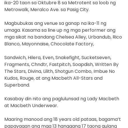
ika-20 taon sa Oktubre 8 sa Metrotent sa loob ng
Metrowalk, Meralco Ave. sa Pasig City.
Magbubukas ang venue sa ganap na ika-11 ng
umaga. Kasama sa line up ng mga performer ang
mga sikat na bandang Chelsea Alley, Urbandub, Rico
Blanco, Mayonnaise, Chocolate Factory,
Sandwich, Hilera, Even, Snakefight, Sucketseven,
Fragments, Chndtr, Fastpitch, Soapdish, Written By
The Stars, Divina, Lilith, Shotgun Combo, Imbue No
Kudos, Rouge, at ang Macbeth All-Stars and
Superband.
Kasabay din nito ang paglulunsad ng Lady Macbeth
at Macbeth Underwear.
Maaring manood ang 18 years old pataas, bagama’t
papayagan ang mga 13 hanggang 17 taong gulang