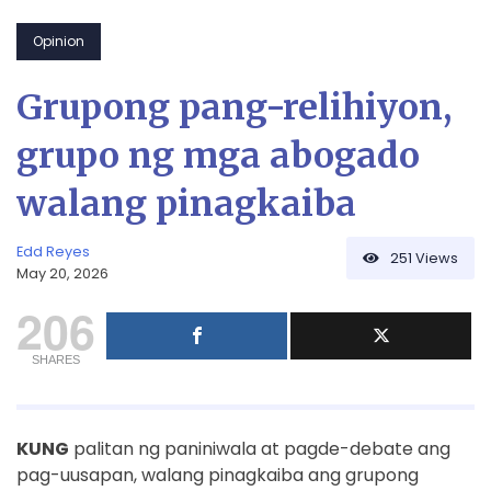
Opinion
Grupong pang-relihiyon,
grupo ng mga abogado
walang pinagkaiba
Edd Reyes
251
Views
May 20, 2026
206
SHARES
KUNG
palitan ng paniniwala at pagde-debate ang
pag-uusapan, walang pinagkaiba ang grupong