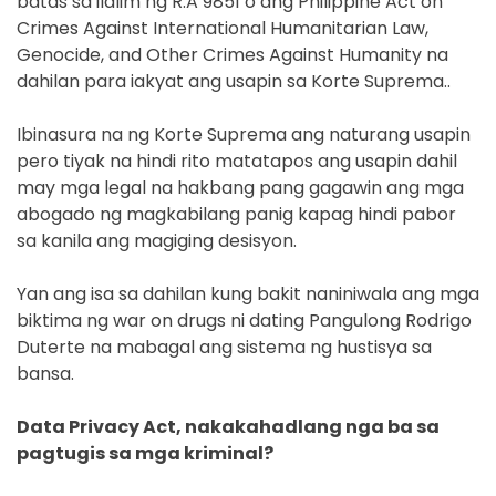
batas sa ilalim ng R.A 9851 o ang Philippine Act on
Crimes Against International Humanitarian Law,
Genocide, and Other Crimes Against Humanity na
dahilan para iakyat ang usapin sa Korte Suprema..
Ibinasura na ng Korte Suprema ang naturang usapin
pero tiyak na hindi rito matatapos ang usapin dahil
may mga legal na hakbang pang gagawin ang mga
abogado ng magkabilang panig kapag hindi pabor
sa kanila ang magiging desisyon.
Yan ang isa sa dahilan kung bakit naniniwala ang mga
biktima ng war on drugs ni dating Pangulong Rodrigo
Duterte na mabagal ang sistema ng hustisya sa
bansa.
Data Privacy Act, nakakahadlang nga ba sa
pagtugis sa mga kriminal?