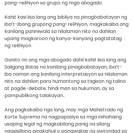
pang-relihiyon sa grupo ng mga abogado.
Kahit kasi iisa lang ang bibliya na pinagbabatayan ng
iba’t-ibang grupong pang-relihiyon, magkakaiba ang
kanilang paniniwala sa nilalaman nito na dahilan
upang magkaroon ng kanya-kanyang pagtatatag
ng relihiyon
Ganito rin ang mga abogado dahil kahit iisa lang ang
Saligang Batas na kanilang pinagbabatayan, iba’t-
iba naman ang kanilang interpretasyon sa nilalaman
nito na dahilan para humantong sa tagisan ng talino
at pagde-debate, hindi man sa hukuman, ay sa
pampublikong talakayan..
Ang pagkakaiba nga lang, may mga Mahistrado ng
Korte Suprema na nagpapasiya sa mga inihahaing
usaping legal ng magkabilang panig na silang
nagsisilbing pinakahuli o pangwakas na awtoridad sa