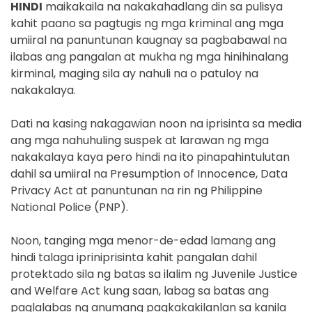
HINDI
maikakaila na nakakahadlang din sa pulisya
kahit paano sa pagtugis ng mga kriminal ang mga
umiiral na panuntunan kaugnay sa pagbabawal na
ilabas ang pangalan at mukha ng mga hinihinalang
kirminal, maging sila ay nahuli na o patuloy na
nakakalaya.
Dati na kasing nakagawian noon na iprisinta sa media
ang mga nahuhuling suspek at larawan ng mga
nakakalaya kaya pero hindi na ito pinapahintulutan
dahil sa umiiral na Presumption of Innocence, Data
Privacy Act at panuntunan na rin ng Philippine
National Police (PNP).
Noon, tanging mga menor-de-edad lamang ang
hindi talaga ipriniprisinta kahit pangalan dahil
protektado sila ng batas sa ilalim ng Juvenile Justice
and Welfare Act kung saan, labag sa batas ang
paglalabas ng anumang pagkakakilanlan sa kanila