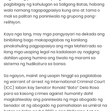
pagbibigay ng kahulugan sa Saligang Batas, habang
wala namang tagapagpasiya kung ano at tama o
mali sa palitan ng paniniwala ng grupong pang-
relihiyon.
Kaya nga lang, may mga pangyayari na dekada ang
binibilang bago makapaglabas ng kanilang
pinakahuling pagpapasiya ang mga Mahistrado sa
ilang mga usaping legal na kadalasan ay nagiging
dahilan upang humina ang tiwala ng marami sa
sistema ng hudikatura sa bansa.
Sa ngayon, mainit ang usapin hinggil sa paglalabas
ng warrant of arrest ng International Criminal Court
(ICC) laban kay Senator Ronald “Bato” Dela Rosa
para sa kasong crimes against humanity dahil
magkahiwalay ang paniniwala ng mga abogado ng
Senador at ng abogado ng pamahalaan sa umiiral na