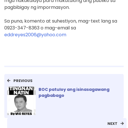
mga nakakalaya para makatulong ang publiko sa
pagbibigay ng impormasyon.
Sa puna, komento at suhestiyon, mag-text lang sa
0923-347-8363 o mag-email sa
eddreyes2006@yahoo.com
PREVIOUS
BOC patuloy ang isinasagawang
pagbabago
NEXT