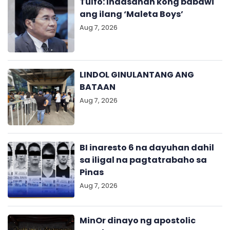
Tulfo: Inaasahan kong babawi
ang ilang ‘Maleta Boys’
Aug 7, 2026
LINDOL GINULANTANG ANG
BATAAN
Aug 7, 2026
BI inaresto 6 na dayuhan dahil
sa iligal na pagtatrabaho sa
Pinas
Aug 7, 2026
MinOr dinayo ng apostolic