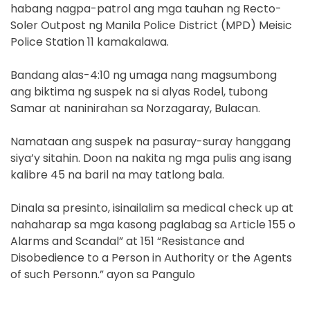
habang nagpa-patrol ang mga tauhan ng Recto-
Soler Outpost ng Manila Police District (MPD) Meisic
Police Station 11 kamakalawa.
Bandang alas-4:10 ng umaga nang magsumbong
ang biktima ng suspek na si alyas Rodel, tubong
Samar at naninirahan sa Norzagaray, Bulacan.
Namataan ang suspek na pasuray-suray hanggang
siya’y sitahin. Doon na nakita ng mga pulis ang isang
kalibre 45 na baril na may tatlong bala.
Dinala sa presinto, isinailalim sa medical check up at
nahaharap sa mga kasong paglabag sa Article 155 o
Alarms and Scandal” at 151 “Resistance and
Disobedience to a Person in Authority or the Agents
of such Personn.” ayon sa Pangulo