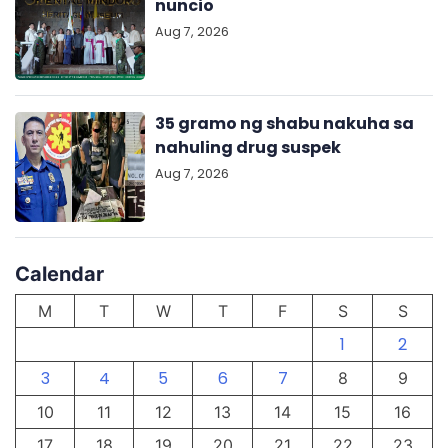
nuncio
Aug 7, 2026
35 gramo ng shabu nakuha sa
nahuling drug suspek
Aug 7, 2026
Calendar
M
T
W
T
F
S
S
1
2
3
4
5
6
7
8
9
10
11
12
13
14
15
16
17
18
19
20
21
22
23