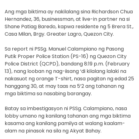
Ang mga biktima ay nakilalang sina Richardson Chua
Hernandez, 36, businessman, at live-in partner na si
Shane Patiag Baredo, kapwa residente ng 5 Brera St.,
Casa Milan, Brgy. Greater Lagro, Quezon City.
Sa report ni PSSg. Manuel Calampiano ng Pasong
Putik Proper Police Station (PS-16) ng Quezon City
Police District (QCPD), bandang 8:19 p.m. (February
13), nang looban ng nag-iisang ‘di kilalang lalaki na
nakasuot ng orange T-shirt, nasa pagitan ng edad 25
hanggang 30, at may taas na 5’2 ang tahanan ng
mga biktima sa nasabing barangay.
Batay sa imbestigasyon ni PSSg. Calampiano, nasa
lobby umano ng kanilang tahanan ang mga biktima
kasama ang kanilang pamilya at walang kaalam-
alam na pinasok na sila ng Akyat Bahay.