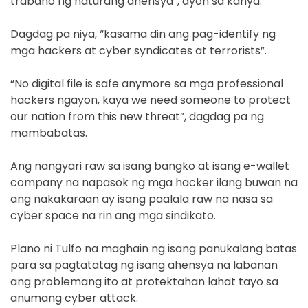
trabaho ng naturang ahensya”, ayon sa kanya.
Dagdag pa niya, “kasama din ang pag-identify ng
mga hackers at cyber syndicates at terrorists”.
“No digital file is safe anymore sa mga professional
hackers ngayon, kaya we need someone to protect
our nation from this new threat”, dagdag pa ng
mambabatas.
Ang nangyari raw sa isang bangko at isang e-wallet
company na napasok ng mga hacker ilang buwan na
ang nakakaraan ay isang paalala raw na nasa sa
cyber space na rin ang mga sindikato.
Plano ni Tulfo na maghain ng isang panukalang batas
para sa pagtatatag ng isang ahensya na labanan
ang problemang ito at protektahan lahat tayo sa
anumang cyber attack.