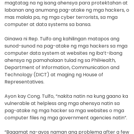
magtatag na ng isang ahensya para protektahan at
labanan ang anumang pag-atake ng mga hackers, o
mas malala pa, ng mga cyber terrorists, sa mga
computer at data systems sa bansa.
Ginawa ni Rep. Tulfo ang kahilingan matapos ang
sunod-sunod na pag-atake ng mga hackers sa mga
computer data system at websites ng iba’t-ibang
ahensya ng pamahalaan tulad ng sa PhilHealth,
Department of Information, Communication and
Technology (DICT) at maging ng House of
Representatives.
Ayon kay Cong. Tulfo, “nakita natin na kung gaano ka
vulnerable at helpless ang mga ahensya natin sa
pag-atake ng mga hacker sa mga websites o mga
computer files ng mga government agencies natin”.
“Bagamat na-ayos naman ang problema after a few