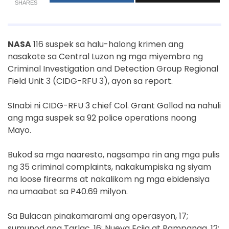
SHARES
NASA
116 suspek sa halu-halong krimen ang
nasakote sa Central Luzon ng mga miyembro ng
Criminal Investigation and Detection Group Regional
Field Unit 3 (CIDG-RFU 3), ayon sa report.
SInabi ni CIDG-RFU 3 chief Col. Grant Gollod na nahuli
ang mga suspek sa 92 police operations noong
Mayo.
Bukod sa mga naaresto, nagsampa rin ang mga pulis
ng 35 criminal complaints, nakakumpiska ng siyam
na loose firearms at nakalikom ng mga ebidensiya
na umaabot sa P40.69 milyon.
Sa Bulacan pinakamarami ang operasyon, 17;
sumunod ang Tarlac, 16; Nueva Ecija at Pampanga, 12;