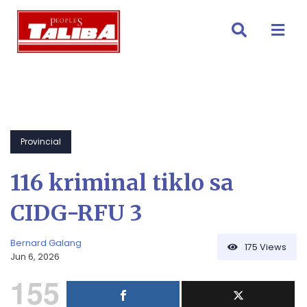
Skip
to
content
Provincial
116 kriminal tiklo sa
CIDG-RFU 3
Bernard Galang
175
Views
Jun 6, 2026
155