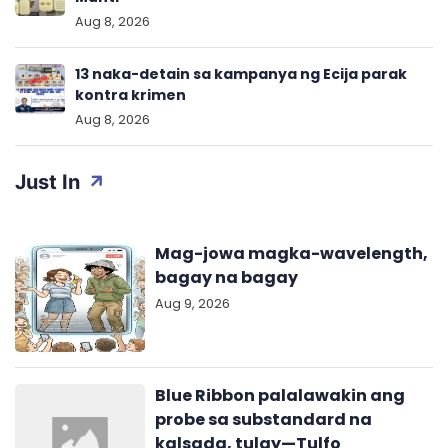
Aug 8, 2026
13 naka-detain sa kampanya ng Ecija parak
kontra krimen
Aug 8, 2026
Just In
Mag-jowa magka-wavelength,
bagay na bagay
Aug 9, 2026
Blue Ribbon palalawakin ang
probe sa substandard na
kalsada, tulay—Tulfo