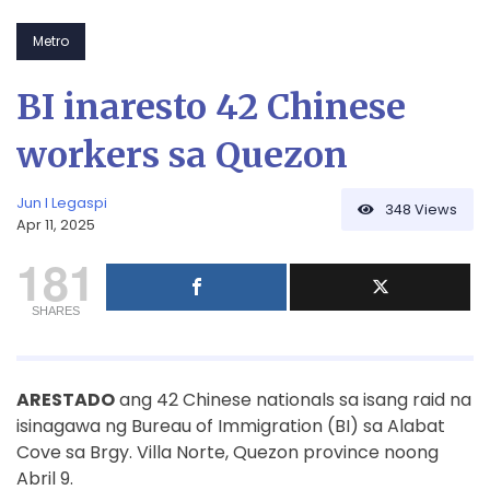
Metro
BI inaresto 42 Chinese
workers sa Quezon
Jun I Legaspi
348
Views
Apr 11, 2025
181
SHARES
ARESTADO
ang 42 Chinese nationals sa isang raid na
isinagawa ng Bureau of Immigration (BI) sa Alabat
Cove sa Brgy. Villa Norte, Quezon province noong
Abril 9.