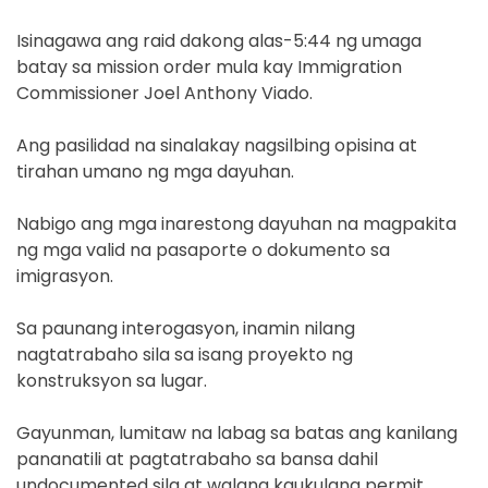
Isinagawa ang raid dakong alas-5:44 ng umaga
batay sa mission order mula kay Immigration
Commissioner Joel Anthony Viado.
Ang pasilidad na sinalakay nagsilbing opisina at
tirahan umano ng mga dayuhan.
Nabigo ang mga inarestong dayuhan na magpakita
ng mga valid na pasaporte o dokumento sa
imigrasyon.
Sa paunang interogasyon, inamin nilang
nagtatrabaho sila sa isang proyekto ng
konstruksyon sa lugar.
Gayunman, lumitaw na labag sa batas ang kanilang
pananatili at pagtatrabaho sa bansa dahil
undocumented sila at walang kaukulang permit.