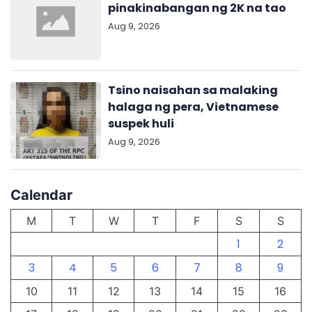
pinakinabangan ng 2K na tao
Aug 9, 2026
Tsino naisahan sa malaking
halaga ng pera, Vietnamese
suspek huli
Aug 9, 2026
Calendar
M
T
W
T
F
S
S
1
2
3
4
5
6
7
8
9
10
11
12
13
14
15
16