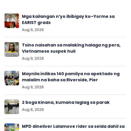
Mga kailangan n’yo ibibigay ko–Yorme sa
EARIST grads
Aug 9, 2026
Tsino naisahan sa malaking halaga ng pera,
Vietnamese suspek huli
Aug 9, 2026
Maynila inilikas 140 pamilya na apektado ng
malalim na baha sa Riverside, Pier
Aug 9, 2026
2 boga kinana, kumana laglag sa parak
Aug 8, 2026
MPD dineliver Lalamove rider sa selda dahil sa