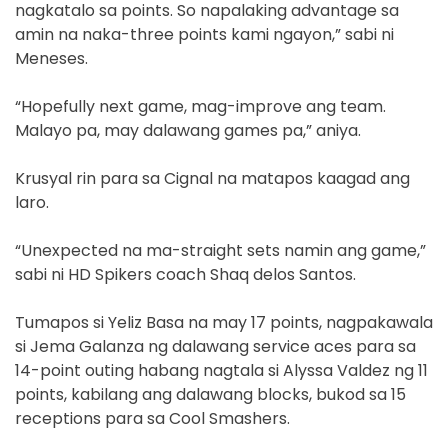
nagkatalo sa points. So napalaking advantage sa
amin na naka-three points kami ngayon,” sabi ni
Meneses.
“Hopefully next game, mag-improve ang team.
Malayo pa, may dalawang games pa,” aniya.
Krusyal rin para sa Cignal na matapos kaagad ang
laro.
“Unexpected na ma-straight sets namin ang game,”
sabi ni HD Spikers coach Shaq delos Santos.
Tumapos si Yeliz Basa na may 17 points, nagpakawala
si Jema Galanza ng dalawang service aces para sa
14-point outing habang nagtala si Alyssa Valdez ng 11
points, kabilang ang dalawang blocks, bukod sa 15
receptions para sa Cool Smashers.