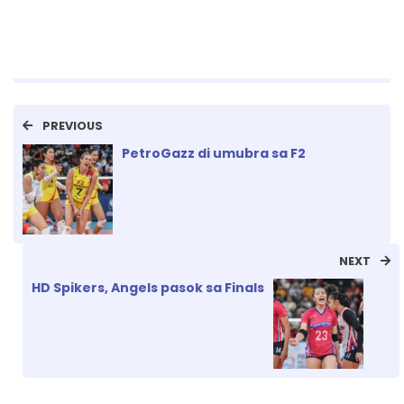
PREVIOUS
PetroGazz di umubra sa F2
NEXT
HD Spikers, Angels pasok sa Finals