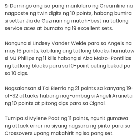
Si Domingo ang isa pang manlalaro ng Creamline na
nagposte ng twin digits ng 10 points, habang bumira
si setter Jia de Guzman ng match-best na tatlong
service aces at bumato ng 19 excellent sets.
Nanguna si Lindsey Vander Weide para sa Angels na
may 16 points, kabilang ang tatlong blocks, humataw
si MJ Phillips ng 11 kills habang si Aiza Maizo-Pontillas
ng tatlong blocks para sa 10-point outing bukod pa
sa 10 digs.
Nagsalansan si Tai Bierria ng 21 points sa kanyang 19-
of-32 attacks habang nag-ambag si Angeli Araneta
ng 10 points at pitong digs para sa Cignal.
Tumipa si Mylene Paat ng 11 points, ngunit gumawa
ng attack error na siyang nagsara ng pinto para sa
Crossovers upang makahirit ng isa pang set.