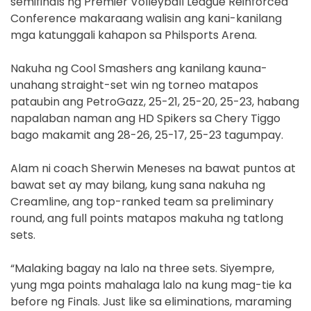
semifinals ng Premier Volleyball League Reinforced
Conference makaraang walisin ang kani-kanilang
mga katunggali kahapon sa Philsports Arena.
Nakuha ng Cool Smashers ang kanilang kauna-
unahang straight-set win ng torneo matapos
pataubin ang PetroGazz, 25-21, 25-20, 25-23, habang
napalaban naman ang HD Spikers sa Chery Tiggo
bago makamit ang 28-26, 25-17, 25-23 tagumpay.
Alam ni coach Sherwin Meneses na bawat puntos at
bawat set ay may bilang, kung sana nakuha ng
Creamline, ang top-ranked team sa preliminary
round, ang full points matapos makuha ng tatlong
sets.
“Malaking bagay na lalo na three sets. Siyempre,
yung mga points mahalaga lalo na kung mag-tie ka
before ng Finals. Just like sa eliminations, maraming