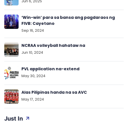
Jun 6, 2025
‘Win-win’ para sa bansa ang pagdaraos ng
FIVB: Cayetano
Sep 16, 2024
NCRAA volleyball hahataw na
Jun 10, 2024
PVL application na-extend
May 30, 2024
Alas Pilipinas handa na sa AVC
May 17, 2024
Just In