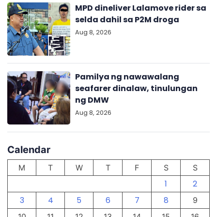
MPD dineliver Lalamove rider sa
selda dahil sa P2M droga
Aug 8, 2026
Pamilya ng nawawalang
seafarer dinalaw, tinulungan
ng DMW
Aug 8, 2026
Calendar
M
T
W
T
F
S
S
1
2
3
4
5
6
7
8
9
10
11
12
13
14
15
16