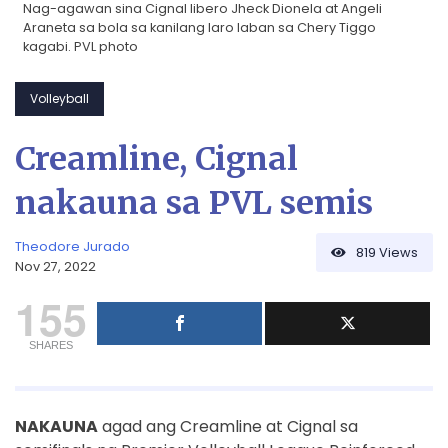
Nag-agawan sina Cignal libero Jheck Dionela at Angeli
Araneta sa bola sa kanilang laro laban sa Chery Tiggo
kagabi. PVL photo
Volleyball
Creamline, Cignal
nakauna sa PVL semis
Theodore Jurado
819
Views
Nov 27, 2022
155
SHARES
NAKAUNA
agad ang Creamline at Cignal sa