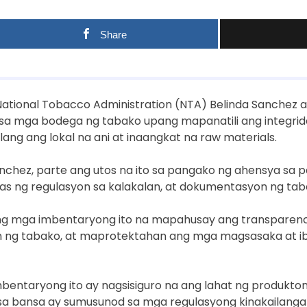
Share
National Tobacco Administration (NTA) Belinda Sanchez a
 sa mga bodega ng tabako upang mapanatili ang integrid
lang ang lokal na ani at inaangkat na raw materials.
nchez, parte ang utos na ito sa pangako ng ahensya sa p
s ng regulasyon sa kalakalan, at dokumentasyon ng tab
 ng mga imbentaryong ito na mapahusay ang transparen
n ng tabako, at maprotektahan ang mga magsasaka at i
bentaryong ito ay nagsisiguro na ang lahat ng produkt
 sa bansa ay sumusunod sa mga regulasyong kinakailanga