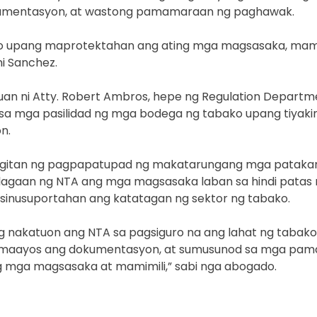
kumentasyon, at wastong pamamaraan ng paghawak.
o upang maprotektahan ang ating mga magsasaka, mamimi
ni Sanchez.
n ni Atty. Robert Ambros, hepe ng Regulation Departm
 sa mga pasilidad ng mga bodega ng tabako upang tiyak
n.
itan ng pagpapatupad ng makatarungang mga patakara
agaan ng NTA ang mga magsasaka laban sa hindi patas 
sinusuportahan ang katatagan ng sektor ng tabako.
ng nakatuon ang NTA sa pagsiguro na ang lahat ng tabako
o, maayos ang dokumentasyon, at sumusunod sa mga pa
 mga magsasaka at mamimili,” sabi nga abogado.