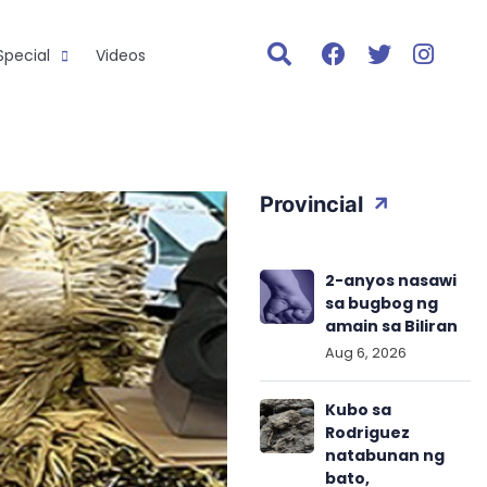
Special
Videos
Provincial
2-anyos nasawi
sa bugbog ng
amain sa Biliran
Aug 6, 2026
Kubo sa
Rodriguez
natabunan ng
bato,