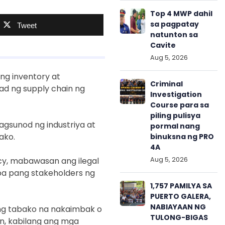
Top 4 MWP dahil
sa pagpatay
Tweet
natunton sa
Cavite
Aug 5, 2026
ng inventory at
Criminal
ad ng supply chain ng
Investigation
Course para sa
piling pulisya
agsunod ng industriya at
pormal nang
ako.
binuksna ng PRO
4A
Aug 5, 2026
cy, mabawasan ang ilegal
ba pang stakeholders ng
1,757 PAMILYA SA
PUERTO GALERA,
NABIAYAAN NG
ong tabako na nakaimbak o
TULONG-BIGAS
n, kabilang ang mga