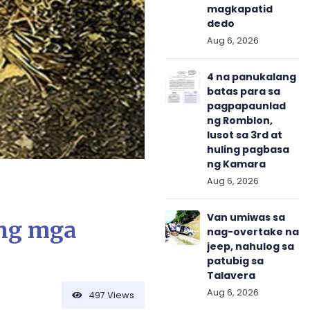
magkapatid
dedo
Aug 6, 2026
4 na panukalang
batas para sa
pagpapaunlad
ng Romblon,
lusot sa 3rd at
huling pagbasa
ng Kamara
Aug 6, 2026
Van umiwas sa
 ng mga
nag-overtake na
jeep, nahulog sa
patubig sa
Talavera
Aug 6, 2026
497
Views