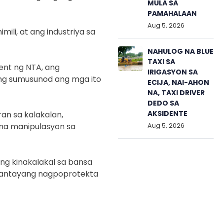
MULA SA
PAMAHALAAN
Aug 5, 2026
li, at ang industriya sa
NAHULOG NA BLUE
TAXI SA
ent ng NTA, ang
IRIGASYON SA
ing sumusunod ang mga ito
ECIJA, NAI-AHON
NA, TAXI DRIVER
DEDO SA
AKSIDENTE
n sa kalakalan,
na manipulasyon sa
Aug 5, 2026
ng kinakalakal sa bansa
mantayang nagpoprotekta