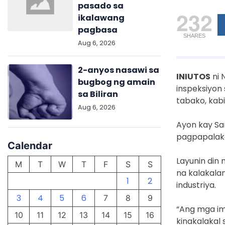
pasado sa
232
ikalawang
pagbasa
SHARES
Aug 6, 2026
2-anyos nasawi sa
INIUTOS
ni 
bugbog ng amain
inspeksiyon
sa Biliran
tabako, kabi
Aug 6, 2026
Ayon kay Sa
pagpapalaka
Calendar
Layunin din
M
T
W
T
F
S
S
na kalakala
1
2
industriya.
3
4
5
6
7
8
9
“Ang mga im
10
11
12
13
14
15
16
kinakalakal