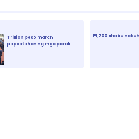
S
P1,200 shabu nakuha
Trillion peso march
popostehan ng mga parak