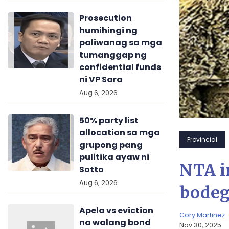
Prosecution
humihingi ng
paliwanag sa mga
tumanggap ng
confidential funds
ni VP Sara
Aug 6, 2026
50% party list
allocation sa mga
Provincial
grupong pang
pulitika ayaw ni
NTA i
Sotto
Aug 6, 2026
bodeg
Apela vs eviction
Cory Martinez
na walang bond
Nov 30, 2025