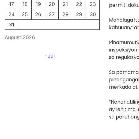
17
18
19
20
21
22
23
permit, do
24
25
26
27
28
29
30
Mahalaga it
31
kabuuan,” a
August 2026
Pinamumunua
inspeksiyon
« Jul
sa regulasyo
Sa pamamag
pinangangal
merkado at 
“Nananatili
ay lehitim
sa parehong