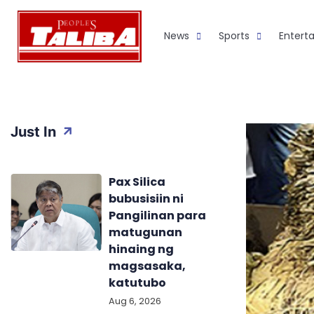
Skip
to
News
Sports
Entert
content
Just In
Pax Silica
bubusisiin ni
Pangilinan para
matugunan
hinaing ng
magsasaka,
katutubo
Aug 6, 2026