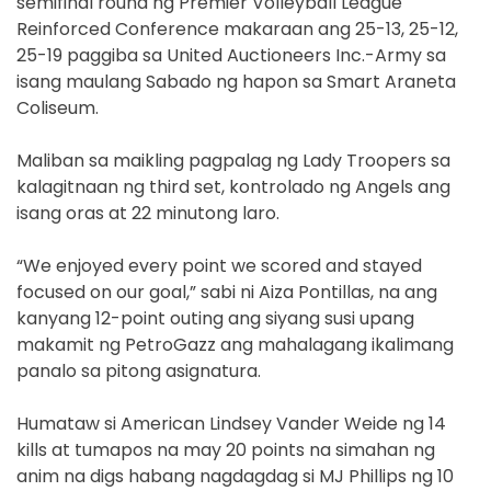
semifinal round ng Premier Volleyball League
Reinforced Conference makaraan ang 25-13, 25-12,
25-19 paggiba sa United Auctioneers Inc.-Army sa
isang maulang Sabado ng hapon sa Smart Araneta
Coliseum.
Maliban sa maikling pagpalag ng Lady Troopers sa
kalagitnaan ng third set, kontrolado ng Angels ang
isang oras at 22 minutong laro.
“We enjoyed every point we scored and stayed
focused on our goal,” sabi ni Aiza Pontillas, na ang
kanyang 12-point outing ang siyang susi upang
makamit ng PetroGazz ang mahalagang ikalimang
panalo sa pitong asignatura.
Humataw si American Lindsey Vander Weide ng 14
kills at tumapos na may 20 points na simahan ng
anim na digs habang nagdagdag si MJ Phillips ng 10