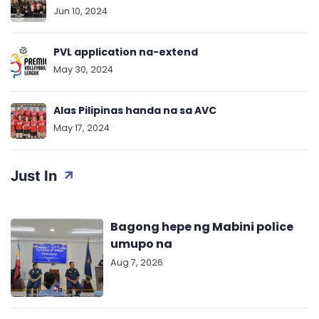
Jun 10, 2024
PVL application na-extend
May 30, 2024
Alas Pilipinas handa na sa AVC
May 17, 2024
Just In
Bagong hepe ng Mabini police
umupo na
Aug 7, 2026