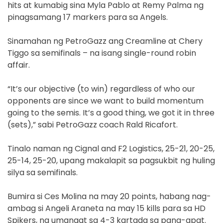
hits at kumabig sina Myla Pablo at Remy Palma ng
pinagsamang 17 markers para sa Angels.
Sinamahan ng PetroGazz ang Creamline at Chery
Tiggo sa semifinals – na isang single-round robin
affair.
“It’s our objective (to win) regardless of who our
opponents are since we want to build momentum
going to the semis. It’s a good thing, we got it in three
(sets),” sabi PetroGazz coach Rald Ricafort.
Tinalo naman ng Cignal and F2 Logistics, 25-21, 20-25,
25-14, 25-20, upang makalapit sa pagsukbit ng huling
silya sa semifinals.
Bumira si Ces Molina na may 20 points, habang nag-
ambag si Angeli Araneta na may 15 kills para sa HD
Spikers, na umangat sa 4-3 kartada sa pang-apat.