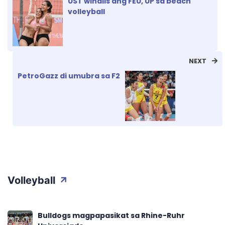
UST winalis ang FEU, UP sa beach
volleyball
NEXT
PetroGazz di umubra sa F2
Volleyball
Bulldogs magpapasikat sa Rhine-Ruhr