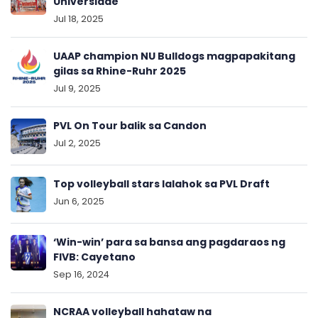
Universiade
Jul 18, 2025
UAAP champion NU Bulldogs magpapakitang
gilas sa Rhine-Ruhr 2025
Jul 9, 2025
PVL On Tour balik sa Candon
Jul 2, 2025
Top volleyball stars lalahok sa PVL Draft
Jun 6, 2025
‘Win-win’ para sa bansa ang pagdaraos ng
FIVB: Cayetano
Sep 16, 2024
NCRAA volleyball hahataw na