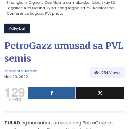
Tinangka ni Cignal’s Ces Molina na makaiskor laban kay F2
Logistics’ Kim Kianna Dy sa isang tagpo sa PVL Reinforced
Conference kagabi. PVL photo
Volleyball
PetroGazz umusad sa PVL
semis
Theodore Jurado
754
Views
Nov 20, 2022
129
SHARES
TULAD
ng inaasahan, umusad ang PetroGazz sa