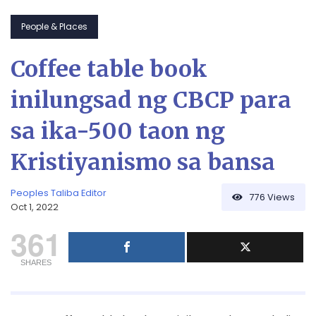
People & Places
Coffee table book
inilungsad ng CBCP para
sa ika-500 taon ng
Kristiyanismo sa bansa
Peoples Taliba Editor
776
Views
Oct 1, 2022
361
SHARES