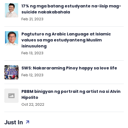
17% ng mga batang estudyante na-iisip mag-
suicide nakakabahala
Feb 21, 2023
Pagtuturo ng Arabic Language at Islamic
values sa mga estudyanteng Muslim
isinusulong
Feb 13, 2023
SWS: Nakararaming Pinoy happy sa love life
Feb 12, 2023
PBBM binigyan ng portrait ng artist na si Alvin
Hipolito
Oct 22, 2022
Just In