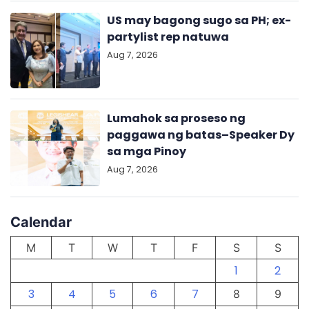
US may bagong sugo sa PH; ex-
partylist rep natuwa
Aug 7, 2026
Lumahok sa proseso ng
paggawa ng batas–Speaker Dy
sa mga Pinoy
Aug 7, 2026
Calendar
M
T
W
T
F
S
S
1
2
3
4
5
6
7
8
9