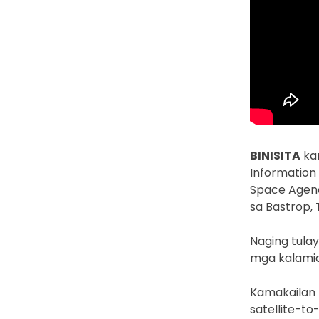
BINISITA
kam
Information
Space Agenc
sa Bastrop,
Naging tula
mga kalami
Kamakailan 
satellite-to