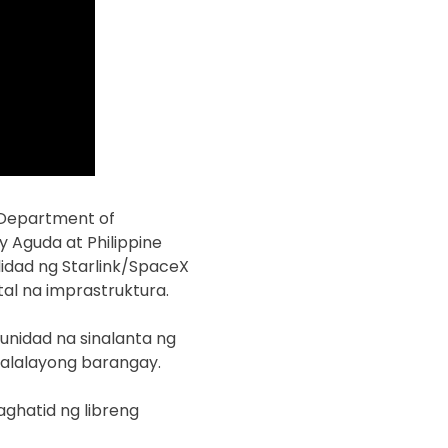
 Department of
 Aguda at Philippine
lidad ng Starlink/SpaceX
al na imprastruktura.
nidad na sinalanta ng
alalayong barangay.
ghatid ng libreng