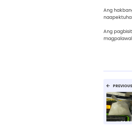
Ang hakbang
naapektuhan
Ang pagbisi
magpalawak 
PREVIOU