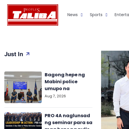
Skip
to
News
Sports
Entert
content
Just In
Bagong hepe ng
Mabini police
umupo na
Aug 7, 2026
PRO 4A naglunsad
ng seminar para sa