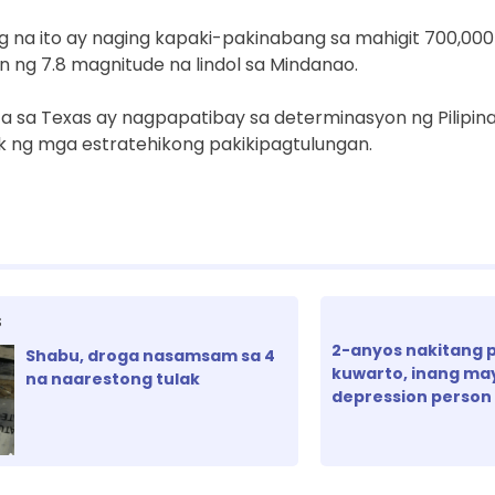
 na ito ay naging kapaki-pakinabang sa mahigit 700,000
 ng 7.8 magnitude na lindol sa Mindanao.
ta sa Texas ay nagpapatibay sa determinasyon ng Pilipi
ng mga estratehikong pakikipagtulungan.
S
2-anyos nakitang 
Shabu, droga nasamsam sa 4
kuwarto, inang ma
na naarestong tulak
depression person 