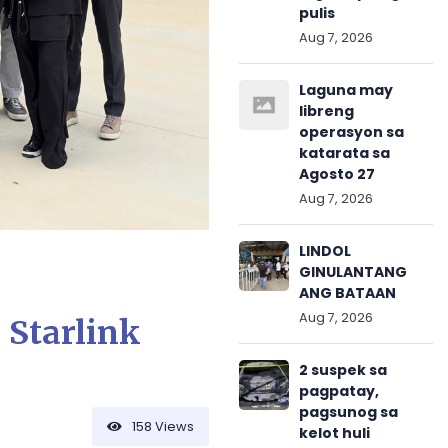
pulis
Aug 7, 2026
Laguna may
libreng
operasyon sa
katarata sa
Agosto 27
Aug 7, 2026
LINDOL
GINULANTANG
ANG BATAAN
Aug 7, 2026
 Starlink
2 suspek sa
pagpatay,
pagsunog sa
158
Views
kelot huli