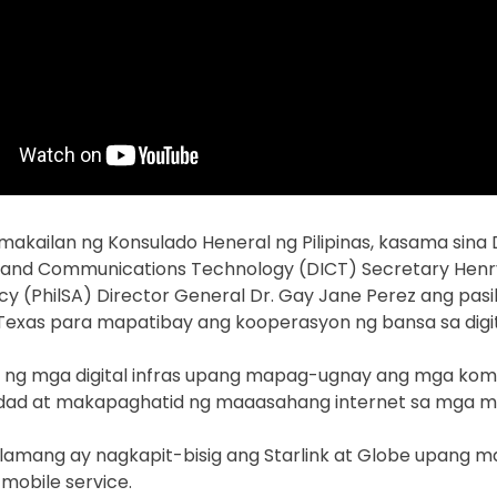
akailan ng Konsulado Heneral ng Pilipinas, kasama sina
 and Communications Technology (DICT) Secretary Henry
y (PhilSA) Director General Dr. Gay Jane Perez ang pasi
 Texas para mapatibay ang kooperasyon ng bansa sa digit
y ng mga digital infras upang mapag-ugnay ang mga komu
dad at makapaghatid ng maaasahang internet sa mga m
lamang ay nagkapit-bisig ang Starlink at Globe upang ma
-mobile service.