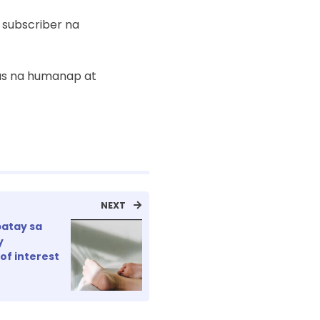
 subscriber na
nas na humanap at
NEXT
patay sa
y
of interest