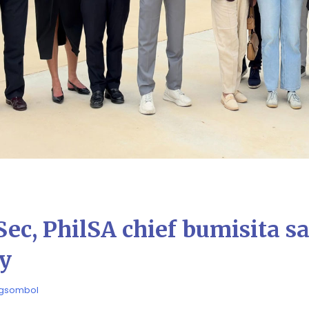
ec, PhilSA chief bumisita sa
ty
agsombol