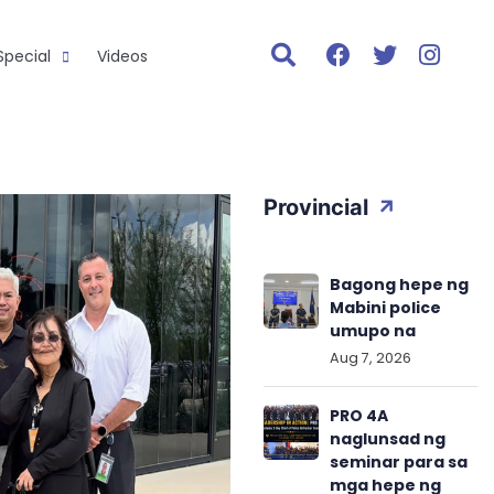
Special
Videos
Provincial
Bagong hepe ng
Mabini police
umupo na
Aug 7, 2026
PRO 4A
naglunsad ng
seminar para sa
mga hepe ng