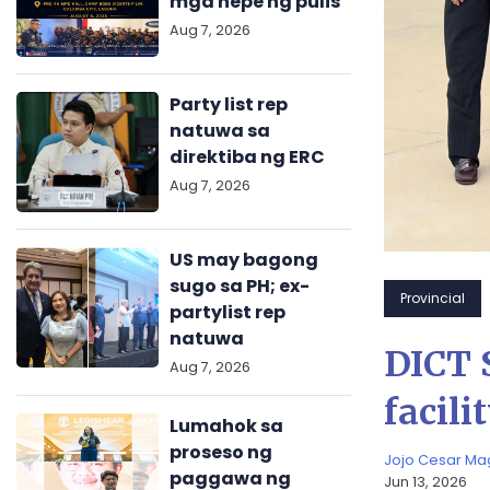
mga hepe ng pulis
Aug 7, 2026
Party list rep
natuwa sa
direktiba ng ERC
Aug 7, 2026
US may bagong
sugo sa PH; ex-
Provincial
partylist rep
natuwa
DICT S
Aug 7, 2026
facili
Lumahok sa
proseso ng
Jojo Cesar M
paggawa ng
Jun 13, 2026