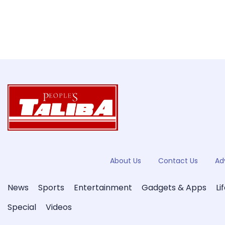
About Us
Contact Us
Ad
News
Sports
Entertainment
Gadgets & Apps
Li
Special
Videos