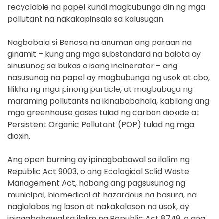
recyclable na papel kundi magbubunga din ng mga
pollutant na nakakapinsala sa kalusugan.
Nagbabala si Benosa na anuman ang paraan na
ginamit – kung ang mga substandard na balota ay
sinusunog sa bukas o isang incinerator – ang
nasusunog na papel ay magbubunga ng usok at abo,
lilikha ng mga pinong particle, at magbubuga ng
maraming pollutants na ikinababahala, kabilang ang
mga greenhouse gases tulad ng carbon dioxide at
Persistent Organic Pollutant (POP) tulad ng mga
dioxin.
Ang open burning ay ipinagbabawal sa ilalim ng
Republic Act 9003, o ang Ecological Solid Waste
Management Act, habang ang pagsusunog ng
municipal, biomedical at hazardous na basura, na
naglalabas ng lason at nakakalason na usok, ay
ipinagbabawal sa ilalim ng Republic Act 8749, o ang