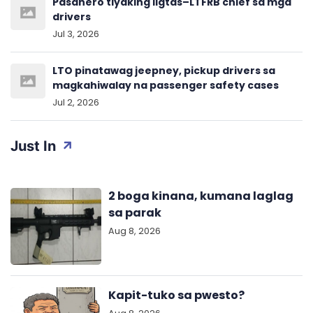
Pasahero tiyaking ligtas–LTFRB chief sa mga
drivers
Jul 3, 2026
LTO pinatawag jeepney, pickup drivers sa
magkahiwalay na passenger safety cases
Jul 2, 2026
Just In
2 boga kinana, kumana laglag
sa parak
Aug 8, 2026
Kapit-tuko sa pwesto?