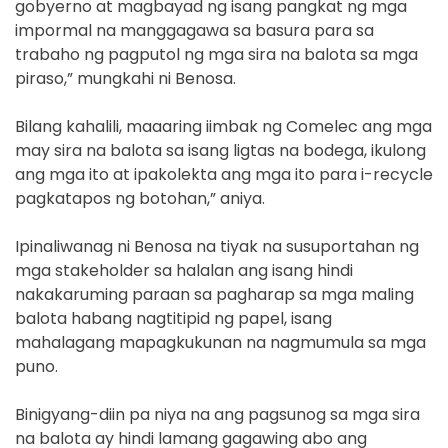
gobyerno at magbayad ng isang pangkat ng mga
impormal na manggagawa sa basura para sa
trabaho ng pagputol ng mga sira na balota sa mga
piraso,” mungkahi ni Benosa.
Bilang kahalili, maaaring iimbak ng Comelec ang mga
may sira na balota sa isang ligtas na bodega, ikulong
ang mga ito at ipakolekta ang mga ito para i-recycle
pagkatapos ng botohan,” aniya.
Ipinaliwanag ni Benosa na tiyak na susuportahan ng
mga stakeholder sa halalan ang isang hindi
nakakaruming paraan sa pagharap sa mga maling
balota habang nagtitipid ng papel, isang
mahalagang mapagkukunan na nagmumula sa mga
puno.
Binigyang-diin pa niya na ang pagsunog sa mga sira
na balota ay hindi lamang gagawing abo ang