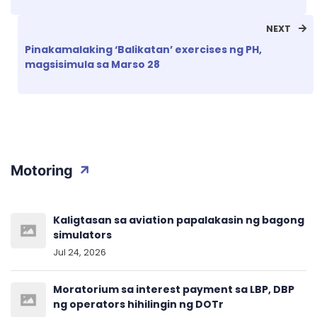
NEXT
Pinakamalaking ‘Balikatan’ exercises ng PH,
magsisimula sa Marso 28
Motoring
Kaligtasan sa aviation papalakasin ng bagong
simulators
Jul 24, 2026
Moratorium sa interest payment sa LBP, DBP
ng operators hihilingin ng DOTr