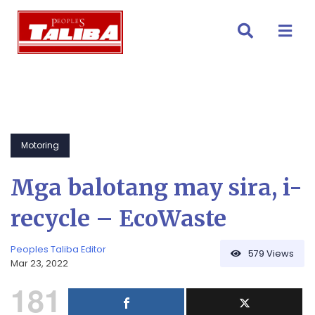
Skip
to
content
Motoring
Mga balotang may sira, i-
recycle – EcoWaste
Peoples Taliba Editor
579
Views
Mar 23, 2022
181