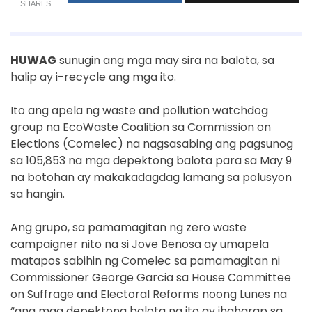
SHARES
HUWAG
sunugin ang mga may sira na balota, sa
halip ay i-recycle ang mga ito.
Ito ang apela ng waste and pollution watchdog
group na EcoWaste Coalition sa Commission on
Elections (Comelec) na nagsasabing ang pagsunog
sa 105,853 na mga depektong balota para sa May 9
na botohan ay makakadagdag lamang sa polusyon
sa hangin.
Ang grupo, sa pamamagitan ng zero waste
campaigner nito na si Jove Benosa ay umapela
matapos sabihin ng Comelec sa pamamagitan ni
Commissioner George Garcia sa House Committee
on Suffrage and Electoral Reforms noong Lunes na
“ang mga depektong balota na ito ay ihaharap sa