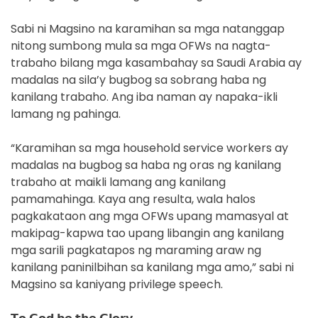
Sabi ni Magsino na karamihan sa mga natanggap
nitong sumbong mula sa mga OFWs na nagta-
trabaho bilang mga kasambahay sa Saudi Arabia ay
madalas na sila’y bugbog sa sobrang haba ng
kanilang trabaho. Ang iba naman ay napaka-ikli
lamang ng pahinga.
“Karamihan sa mga household service workers ay
madalas na bugbog sa haba ng oras ng kanilang
trabaho at maikli lamang ang kanilang
pamamahinga. Kaya ang resulta, wala halos
pagkakataon ang mga OFWs upang mamasyal at
makipag-kapwa tao upang libangin ang kanilang
mga sarili pagkatapos ng maraming araw ng
kanilang paninilbihan sa kanilang mga amo,” sabi ni
Magsino sa kaniyang privilege speech.