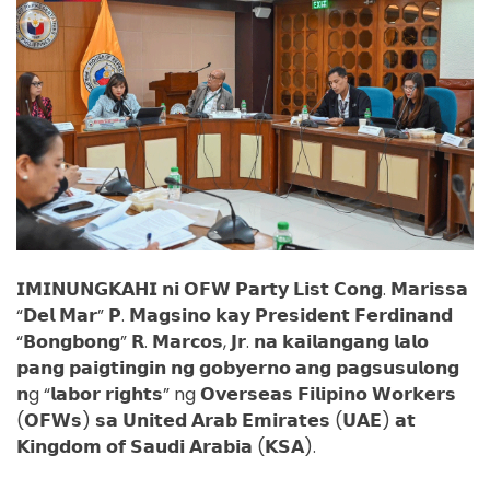
𝗜𝗠𝗜𝗡𝗨𝗡𝗚𝗞𝗔𝗛𝗜
𝗻𝗶 𝗢𝗙𝗪 𝗣𝗮𝗿𝘁𝘆 𝗟𝗶𝘀𝘁 𝗖𝗼𝗻𝗴. 𝗠𝗮𝗿𝗶𝘀𝘀𝗮
“𝗗𝗲𝗹 𝗠𝗮𝗿” 𝗣. 𝗠𝗮𝗴𝘀𝗶𝗻𝗼 𝗸𝗮𝘆 𝗣𝗿𝗲𝘀𝗶𝗱𝗲𝗻𝘁 𝗙𝗲𝗿𝗱𝗶𝗻𝗮𝗻𝗱
“𝗕𝗼𝗻𝗴𝗯𝗼𝗻𝗴” 𝗥. 𝗠𝗮𝗿𝗰𝗼𝘀, 𝗝𝗿. 𝗻𝗮 𝗸𝗮𝗶𝗹𝗮𝗻𝗴𝗮𝗻𝗴 𝗹𝗮𝗹𝗼
𝗽𝗮𝗻𝗴 𝗽𝗮𝗶𝗴𝘁𝗶𝗻𝗴𝗶𝗻 𝗻𝗴 𝗴𝗼𝗯𝘆𝗲𝗿𝗻𝗼 𝗮𝗻𝗴 𝗽𝗮𝗴𝘀𝘂𝘀𝘂𝗹𝗼𝗻𝗴
𝗻g “𝗹𝗮𝗯𝗼𝗿 𝗿𝗶𝗴𝗵𝘁𝘀” ng 𝗢𝘃𝗲𝗿𝘀𝗲𝗮𝘀 𝗙𝗶𝗹𝗶𝗽𝗶𝗻𝗼 𝗪𝗼𝗿𝗸𝗲𝗿𝘀
(𝗢𝗙𝗪𝘀) 𝘀𝗮 𝗨𝗻𝗶𝘁𝗲𝗱 𝗔𝗿𝗮𝗯 𝗘𝗺𝗶𝗿𝗮𝘁𝗲𝘀 (𝗨𝗔𝗘) 𝗮𝘁
𝗞𝗶𝗻𝗴𝗱𝗼𝗺 𝗼𝗳 𝗦𝗮𝘂𝗱𝗶 𝗔𝗿𝗮𝗯𝗶𝗮 (𝗞𝗦𝗔).