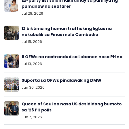
Ex-party list solon nakiramay sa pamilya ng
pumanaw na seafarer
Jul 28, 2026
12 biktima ng human trafficking ligtas na
nakabalik sa Pinas mula Cambodia
Jul 15, 2026
9 OFWs na nastranded sa Lebanon nasa PH na
Jul 13, 2026
Suporta sa OFWs pinalawak ng DMW
Jun 30, 2026
Queen of Soul na nasa US desididong bumoto
sa ’28 PH polls
Jun 7, 2026