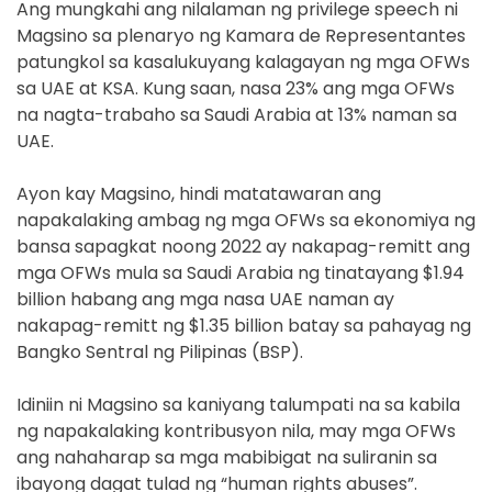
Ang mungkahi ang nilalaman ng privilege speech ni
Magsino sa plenaryo ng Kamara de Representantes
patungkol sa kasalukuyang kalagayan ng mga OFWs
sa UAE at KSA. Kung saan, nasa 23% ang mga OFWs
na nagta-trabaho sa Saudi Arabia at 13% naman sa
UAE.
Ayon kay Magsino, hindi matatawaran ang
napakalaking ambag ng mga OFWs sa ekonomiya ng
bansa sapagkat noong 2022 ay nakapag-remitt ang
mga OFWs mula sa Saudi Arabia ng tinatayang $1.94
billion habang ang mga nasa UAE naman ay
nakapag-remitt ng $1.35 billion batay sa pahayag ng
Bangko Sentral ng Pilipinas (BSP).
Idiniin ni Magsino sa kaniyang talumpati na sa kabila
ng napakalaking kontribusyon nila, may mga OFWs
ang nahaharap sa mga mabibigat na suliranin sa
ibayong dagat tulad ng “human rights abuses”.