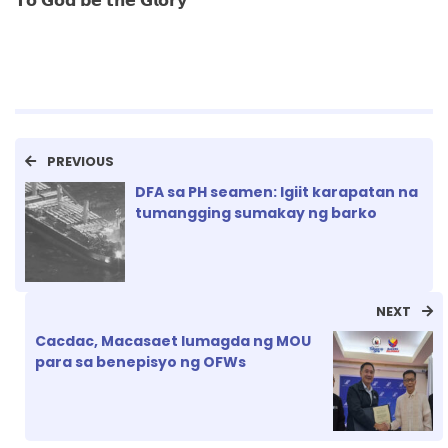
𝗧𝗼 𝗚𝗼𝗱 𝗯𝗲 𝘁𝗵𝗲 𝗚𝗹𝗼𝗿𝘆
PREVIOUS
DFA sa PH seamen: Igiit karapatan na
tumangging sumakay ng barko
NEXT
Cacdac, Macasaet lumagda ng MOU
para sa benepisyo ng OFWs