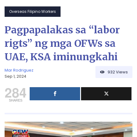
Overseas Filipino Workers
Pagpapalakas sa “labor
rigts” ng mga OFWs sa
UAE, KSA iminungkahi
Mar Rodriguez
932
Views
Sep 1, 2024
284
SHARES