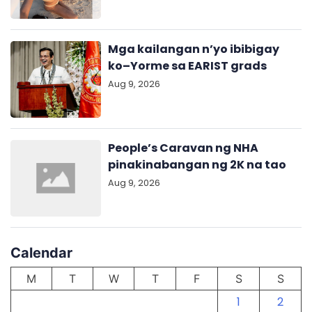
Mga kailangan n’yo ibibigay
ko–Yorme sa EARIST grads
Aug 9, 2026
People’s Caravan ng NHA
pinakinabangan ng 2K na tao
Aug 9, 2026
Calendar
M
T
W
T
F
S
S
1
2