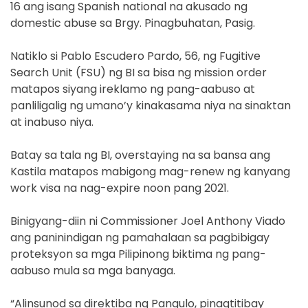
16 ang isang Spanish national na akusado ng
domestic abuse sa Brgy. Pinagbuhatan, Pasig.
Natiklo si Pablo Escudero Pardo, 56, ng Fugitive
Search Unit (FSU) ng BI sa bisa ng mission order
matapos siyang ireklamo ng pang-aabuso at
panliligalig ng umano’y kinakasama niya na sinaktan
at inabuso niya.
Batay sa tala ng BI, overstaying na sa bansa ang
Kastila matapos mabigong mag-renew ng kanyang
work visa na nag-expire noon pang 2021.
Binigyang-diin ni Commissioner Joel Anthony Viado
ang paninindigan ng pamahalaan sa pagbibigay
proteksyon sa mga Pilipinong biktima ng pang-
aabuso mula sa mga banyaga.
“Alinsunod sa direktiba ng Pangulo, pinagtitibay