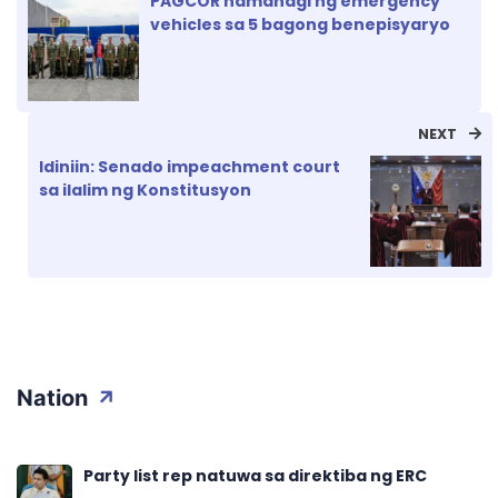
PAGCOR namahagi ng emergency
vehicles sa 5 bagong benepisyaryo
NEXT
Idiniin: Senado impeachment court
sa ilalim ng Konstitusyon
Nation
Party list rep natuwa sa direktiba ng ERC