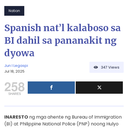
Nation
Spanish nat’l kalaboso sa
BI dahil sa pananakit ng
dyowa
Jun I Legaspi
347
Views
Jul 18, 2025
258
SHARES
INARESTO
ng mga ahente ng Bureau of Immigration
(BI) at Philippine National Police (PNP) noong Hulyo