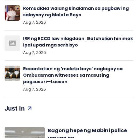
Romualdez walang kinalaman sa pagbawi ng
salaysay ng Maleta Boys
Aug 7, 2026
IRR ng ECCD law nilagdaan; Gatchalian hinimok
ipatupad mga serbisyo
Aug 7, 2026
Recantation ng ‘maleta boys’ naglagay sa
Ombudsman witnesses sa masusing
pagsusuri—Lacson
Aug 7, 2026
Just In
Bagong hepe ng Mabini police
umupo na