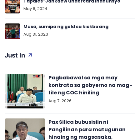
Tapales-Jankaew undercard inanunsyo
May 8, 2024
Musa, sumipa ng gold sa kickboxing
Aug 31, 2023
Just In
Pagbabawal sa mga may
kontrata sa gobyerno na mag-
file ng COC hiniling
Aug 7, 2026
Pax Silica bubusisiin ni
Pangilinan para matugunan
hinaing ng magsasaka,