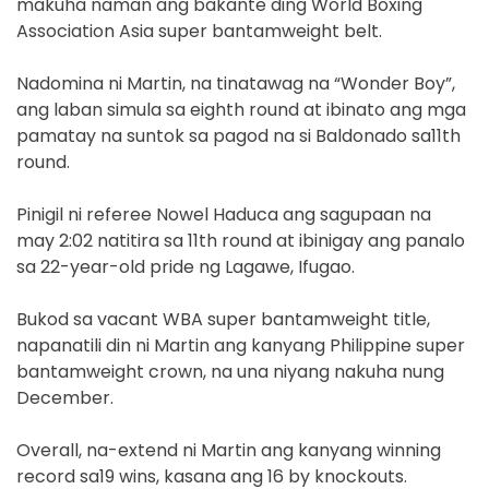
makuha naman ang bakante ding World Boxing
Association Asia super bantamweight belt.
Nadomina ni Martin, na tinatawag na “Wonder Boy”,
ang laban simula sa eighth round at ibinato ang mga
pamatay na suntok sa pagod na si Baldonado sa11th
round.
Pinigil ni referee Nowel Haduca ang sagupaan na
may 2:02 natitira sa 11th round at ibinigay ang panalo
sa 22-year-old pride ng Lagawe, Ifugao.
Bukod sa vacant WBA super bantamweight title,
napanatili din ni Martin ang kanyang Philippine super
bantamweight crown, na una niyang nakuha nung
December.
Overall, na-extend ni Martin ang kanyang winning
record sa19 wins, kasana ang 16 by knockouts.