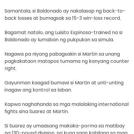
Samantala, si Baldonado ay nakalasap ng back-to-
back losses at bumagsak sa 15-3 win-loss record.
Bagamat natalo, ang Luisito Espinosa-trained na si
Baldonado ay lumaban ng pukpukan sa simula.
Nagawa pa niyang pabagsakin si Martin sa unang
pagkakataon matapos tumama ng kanyang counter
right.
Gayunman kaagad bumawi si Martin at unti-unting
inagaw ang kontrol sa laban.
Kapwa naghahanda sa mga malalaking international
fights sina Suarez at Martin.
Si Suarez ay umaasang makaka-porma sa matibay
na 130-pound division, na kung saan kabilang sa mga