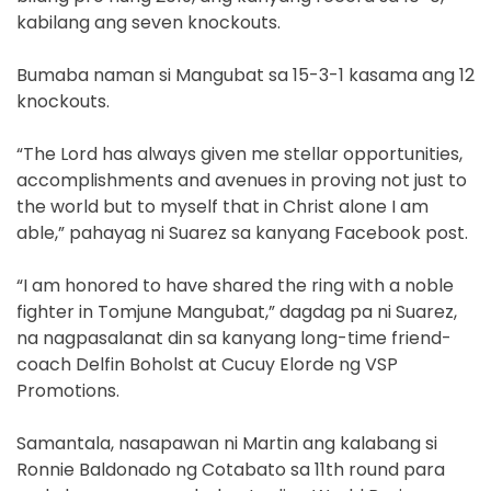
kabilang ang seven knockouts.
Bumaba naman si Mangubat sa 15-3-1 kasama ang 12
knockouts.
“The Lord has always given me stellar opportunities,
accomplishments and avenues in proving not just to
the world but to myself that in Christ alone I am
able,” pahayag ni Suarez sa kanyang Facebook post.
“I am honored to have shared the ring with a noble
fighter in Tomjune Mangubat,” dagdag pa ni Suarez,
na nagpasalanat din sa kanyang long-time friend-
coach Delfin Boholst at Cucuy Elorde ng VSP
Promotions.
Samantala, nasapawan ni Martin ang kalabang si
Ronnie Baldonado ng Cotabato sa 11th round para