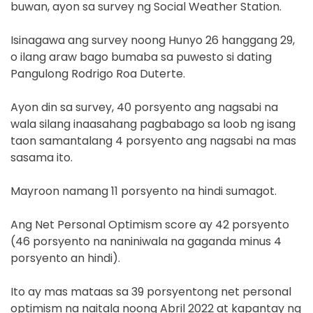
buwan, ayon sa survey ng Social Weather Station.
Isinagawa ang survey noong Hunyo 26 hanggang 29,
o ilang araw bago bumaba sa puwesto si dating
Pangulong Rodrigo Roa Duterte.
Ayon din sa survey, 40 porsyento ang nagsabi na
wala silang inaasahang pagbabago sa loob ng isang
taon samantalang 4 porsyento ang nagsabi na mas
sasama ito.
Mayroon namang 11 porsyento na hindi sumagot.
Ang Net Personal Optimism score ay 42 porsyento
(46 porsyento na naniniwala na gaganda minus 4
porsyento an hindi).
Ito ay mas mataas sa 39 porsyentong net personal
optimism na naitala noong Abril 2022 at kapantay ng