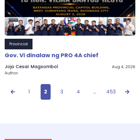
Provincial
Gov. Vi dinalaw ng PRO 4A chief
Jojo Cesar Magsombol
Aug 4, 2026
Author
1
2
3
4
…
453