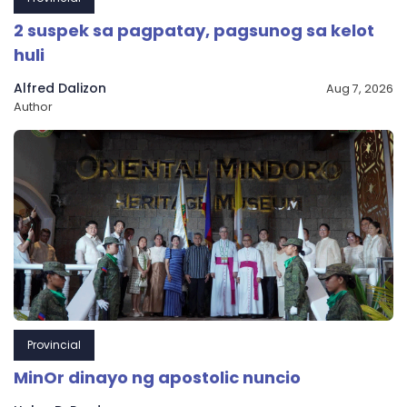
2 suspek sa pagpatay, pagsunog sa kelot
huli
Alfred Dalizon
Aug 7, 2026
Author
Provincial
MinOr dinayo ng apostolic nuncio