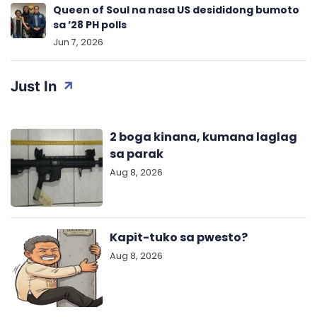
Queen of Soul na nasa US desididong bumoto
sa ’28 PH polls
Jun 7, 2026
Just In
2 boga kinana, kumana laglag
sa parak
Aug 8, 2026
Kapit-tuko sa pwesto?
Aug 8, 2026