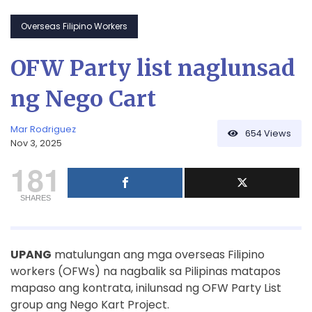
Overseas Filipino Workers
OFW Party list naglunsad
ng Nego Cart
Mar Rodriguez
654
Views
Nov 3, 2025
181
SHARES
UPANG
matulungan ang mga overseas Filipino
workers (OFWs) na nagbalik sa Pilipinas matapos
mapaso ang kontrata, inilunsad ng OFW Party List
group ang Nego Kart Project.