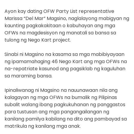
Ayon kay dating OFW Party List representative
Marissa “Del Mar” Magsino, naglalayong mabigyan ng
kaunting pagkakakitaan o kabuhayan ang mga
OFWs na magdesisyon ng manatali sa bansa sa
tulong ng Nego Kart project.
Sinabi ni Magsino na kasama sa mga mabibiyayaan
ng ipamamahaging 46 Nego Kart ang mga OFWs na
na-repatriate kasunod ang pagsiklab ng kaguluhan
sa maraming bansa.
Ipinaliwanag ni Magsino na nauunawaan nila ang
kalagayan ng mga OFWs na bumalik ng Pilipinas
subalit walang ibang pagkukuhanan ng panggastos
para tustusan ang mga pangangailangan ng
kanilang pamilya kabilang na dito ang pambayad sa
matrikula ng kanilang mga anak.