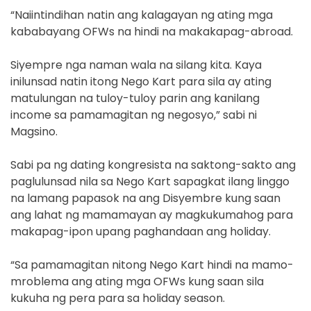
“Naiintindihan natin ang kalagayan ng ating mga
kababayang OFWs na hindi na makakapag-abroad.
Siyempre nga naman wala na silang kita. Kaya
inilunsad natin itong Nego Kart para sila ay ating
matulungan na tuloy-tuloy parin ang kanilang
income sa pamamagitan ng negosyo,” sabi ni
Magsino.
Sabi pa ng dating kongresista na saktong-sakto ang
paglulunsad nila sa Nego Kart sapagkat ilang linggo
na lamang papasok na ang Disyembre kung saan
ang lahat ng mamamayan ay magkukumahog para
makapag-ipon upang paghandaan ang holiday.
“Sa pamamagitan nitong Nego Kart hindi na mamo-
mroblema ang ating mga OFWs kung saan sila
kukuha ng pera para sa holiday season.