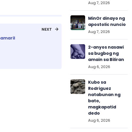
Aug 7, 2026
MinOr dinayo ng
apostolic nuncio
NEXT
Aug 7, 2026
mamaril
2-anyos nasawi
sa bugbog ng
amain sa Biliran
Aug 6, 2026
Kubo sa
Rodriguez
natabunan ng
bato,
magkapatid
dedo
Aug 6, 2026