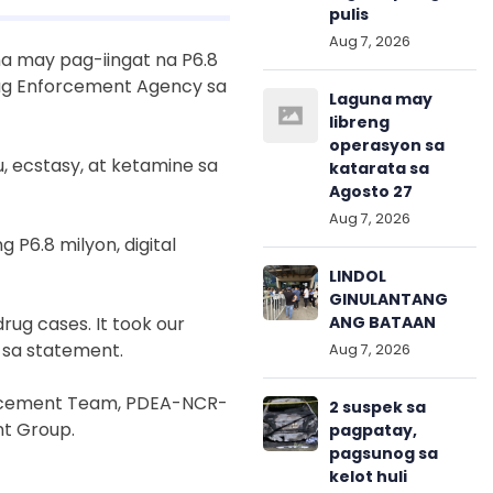
pulis
Aug 7, 2026
a may pag-iingat na P6.8
rug Enforcement Agency sa
Laguna may
libreng
operasyon sa
, ecstasy, at ketamine sa
katarata sa
Agosto 27
Aug 7, 2026
P6.8 milyon, digital
LINDOL
GINULANTANG
rug cases. It took our
ANG BATAAN
 sa statement.
Aug 7, 2026
forcement Team, PDEA-NCR-
2 suspek sa
nt Group.
pagpatay,
pagsunog sa
kelot huli