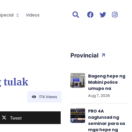
Special
Videos
Provincial
Bagong hepe ng
 tulak
Mabini police
umupo na
Aug 7, 2026
174
Views
PRO 4A
naglunsad ng
Tweet
seminar para sa
mga hepe ng