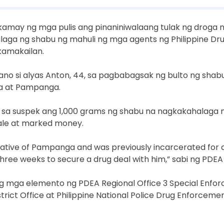
kamay ng mga pulis ang pinaniniwalaang tulak ng droga n
halaga ng shabu ng mahuli ng mga agents ng Philippine D
amakailan.
no si alyas Anton, 44, sa pagbabagsak ng bulto ng shabu
a at Pampanga.
sa suspek ang 1,000 grams ng shabu na nagkakahalaga ng 
ale at marked money.
native of Pampanga and was previously incarcerated for d
hree weeks to secure a drug deal with him,” sabi ng PDEA
 ng mga elemento ng PDEA Regional Office 3 Special En
trict Office at Philippine National Police Drug Enforceme