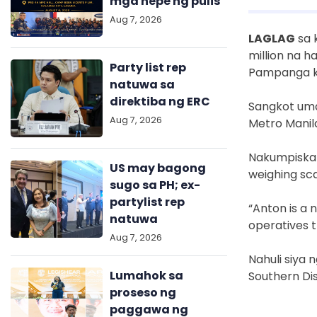
mga hepe ng pulis
Aug 7, 2026
LAGLAG
sa 
million na 
Party list rep
Pampanga k
natuwa sa
direktiba ng ERC
Sangkot uma
Aug 7, 2026
Metro Manil
Nakumpiska 
US may bagong
weighing sc
sugo sa PH; ex-
partylist rep
“Anton is a 
natuwa
operatives t
Aug 7, 2026
Nahuli siya
Lumahok sa
Southern Dis
proseso ng
paggawa ng