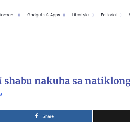
ainment
Gadgets & Apps
Lifestyle
Editorial
 shabu nakuha sa natiklong
g
Share