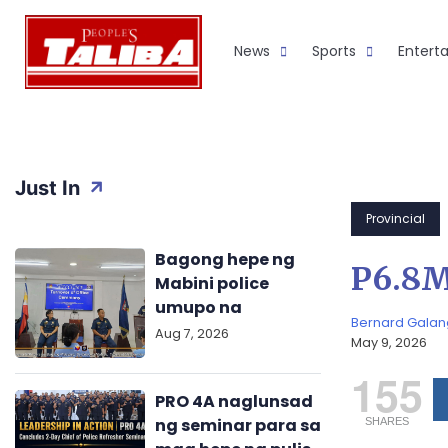
Skip
to
News
Sports
Entert
content
Just In
Provincial
Bagong hepe ng
P6.8M
Mabini police
umupo na
Bernard Galan
Aug 7, 2026
May 9, 2026
155
PRO 4A naglunsad
ng seminar para sa
SHARES