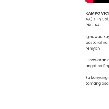
KAMPO VICE
4A) si P/Col
PRO 4A.
Iginawad ka
pastoral na
rehiyon.
Ginawaran d
angat sa Reg
Sa kanyang 
tamang asal