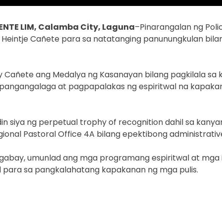
NTE LIM, Calamba City, Laguna
–Pinarangalan ng Poli
. Heintje Cañete para sa natatanging panunungkulan bila
y Cañete ang Medalya ng Kasanayan bilang pagkilala sa 
 pangangalaga at pagpapalakas ng espiritwal na kapakan
in siya ng perpetual trophy of recognition dahil sa ka
ional Pastoral Office 4A bilang epektibong administrative
gabay, umunlad ang mga programang espiritwal at mga i
 para sa pangkalahatang kapakanan ng mga pulis.