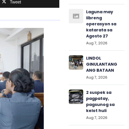
Tweet
Laguna may
libreng
operasyon sa
katarata sa
Agosto 27
Aug 7, 2026
LINDOL
GINULANTANG
ANG BATAAN
Aug 7, 2026
2 suspek sa
pagpatay,
pagsunog sa
kelot huli
Aug 7, 2026