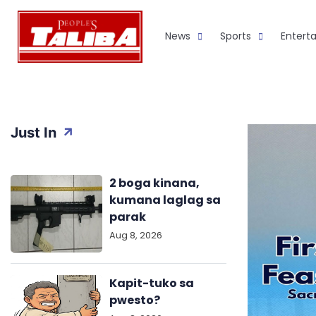
Skip
to
News
Sports
Entert
content
Just In
2 boga kinana,
kumana laglag sa
parak
Aug 8, 2026
Kapit-tuko sa
pwesto?