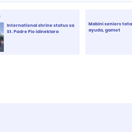
S
Mabini seniors tat
International shrine status sa
ayuda, gamot
St. Padre Pio idineklara