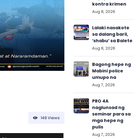
kontra krimen
Aug 8, 2026
Lalaki nasakote
sa dalang baril,
‘shabu’ sa Balete
Aug 8, 2026
Bagong hepe ng
Mabini police
umupo na
Aug 7, 2026
PRO 4A
naglunsad ng
seminar para sa
149
Views
mga hepe ng
pulis
Aug 7, 2026