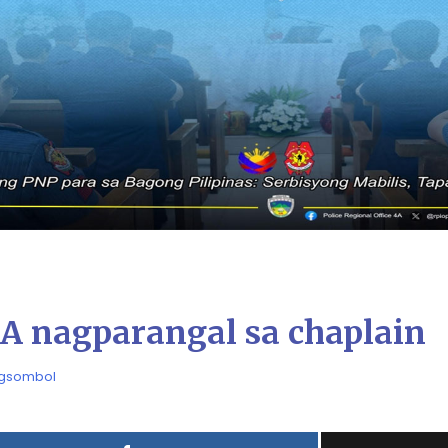
A nagparangal sa chaplain
agsombol