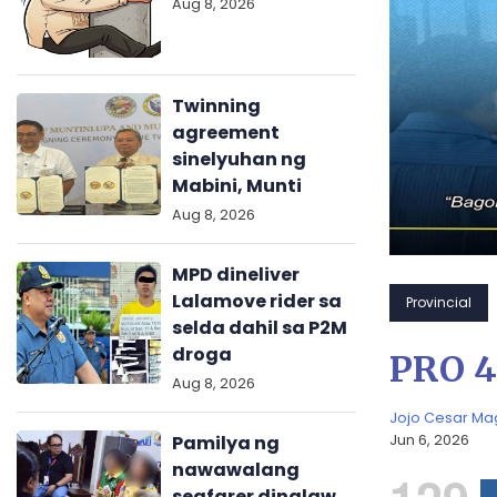
Aug 8, 2026
Twinning
agreement
sinelyuhan ng
Mabini, Munti
Aug 8, 2026
MPD dineliver
Lalamove rider sa
Provincial
selda dahil sa P2M
droga
PRO 4
Aug 8, 2026
Jojo Cesar M
Pamilya ng
Jun 6, 2026
nawawalang
seafarer dinalaw,