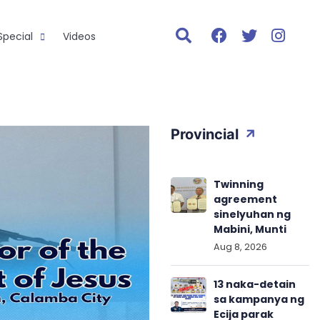
Special
Videos
Provincial
Twinning
agreement
sinelyuhan ng
Mabini, Munti
Aug 8, 2026
13 naka-detain
sa kampanya ng
Ecija parak