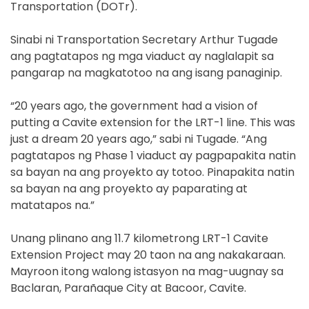
Transportation (DOTr).
Sinabi ni Transportation Secretary Arthur Tugade
ang pagtatapos ng mga viaduct ay naglalapit sa
pangarap na magkatotoo na ang isang panaginip.
“20 years ago, the government had a vision of
putting a Cavite extension for the LRT-1 line. This was
just a dream 20 years ago,” sabi ni Tugade. “Ang
pagtatapos ng Phase 1 viaduct ay pagpapakita natin
sa bayan na ang proyekto ay totoo. Pinapakita natin
sa bayan na ang proyekto ay paparating at
matatapos na.”
Unang plinano ang 11.7 kilometrong LRT-1 Cavite
Extension Project may 20 taon na ang nakakaraan.
Mayroon itong walong istasyon na mag-uugnay sa
Baclaran, Parañaque City at Bacoor, Cavite.