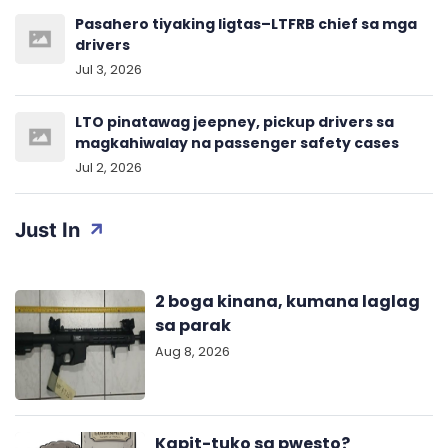
Pasahero tiyaking ligtas–LTFRB chief sa mga
drivers
Jul 3, 2026
LTO pinatawag jeepney, pickup drivers sa
magkahiwalay na passenger safety cases
Jul 2, 2026
Just In
2 boga kinana, kumana laglag
sa parak
Aug 8, 2026
Kapit-tuko sa pwesto?