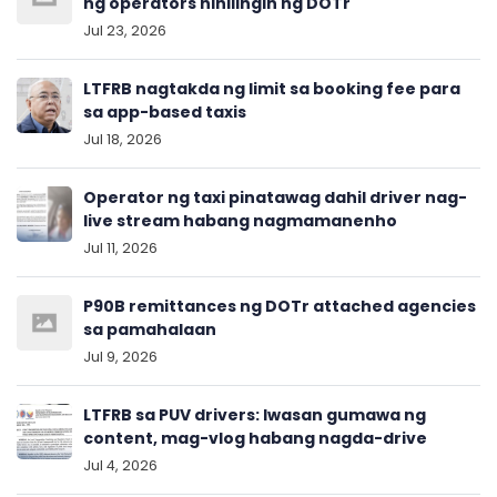
ng operators hihilingin ng DOTr
Jul 23, 2026
LTFRB nagtakda ng limit sa booking fee para
sa app-based taxis
Jul 18, 2026
Operator ng taxi pinatawag dahil driver nag-
live stream habang nagmamanenho
Jul 11, 2026
P90B remittances ng DOTr attached agencies
sa pamahalaan
Jul 9, 2026
LTFRB sa PUV drivers: Iwasan gumawa ng
content, mag-vlog habang nagda-drive
Jul 4, 2026