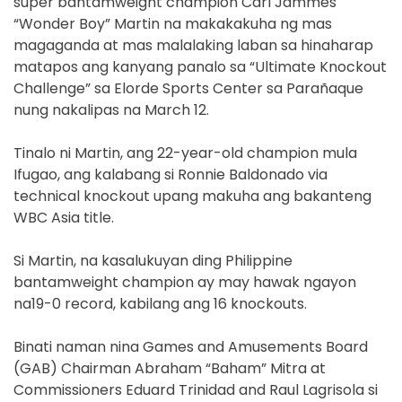
super bantamweight champion Carl Jammes
“Wonder Boy” Martin na makakakuha ng mas
magaganda at mas malalaking laban sa hinaharap
matapos ang kanyang panalo sa “Ultimate Knockout
Challenge” sa Elorde Sports Center sa Parañaque
nung nakalipas na March 12.
Tinalo ni Martin, ang 22-year-old champion mula
Ifugao, ang kalabang si Ronnie Baldonado via
technical knockout upang makuha ang bakanteng
WBC Asia title.
Si Martin, na kasalukuyan ding Philippine
bantamweight champion ay may hawak ngayon
na19-0 record, kabilang ang 16 knockouts.
Binati naman nina Games and Amusements Board
(GAB) Chairman Abraham “Baham” Mitra at
Commissioners Eduard Trinidad and Raul Lagrisola si