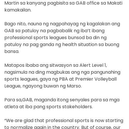
Martin sa kanyang pagbisita sa GAB office sa Makati
kamakailan.
Bago nito, nauna ng nagpahayag ng kagalakan ang
GAB sa patuloy na pagbabalik ng iba’t ibang
professional sports leagues bunsod ba din ng
patuloy na pag ganda ng health situation sa buong
bansa.
Matapos ibaba ang sitwasyon sa Alert Level 1,
nagsimula na ding magbukas ang nga pangunahing
sports leagues, gaya ng PBA at Premier Volleyball
League, ngayong buwan ng Marso.
Para sa,GAB, maganda itong senyales para sa mga
atleta at iba pang sports stakeholders.
“We are glad that professional sports is now starting
to normalize again in the country. But of course, our