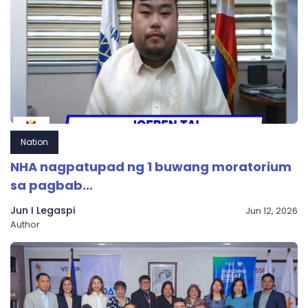
Nation
NHA nagpatupad ng 1 buwang moratorium
sa pagbab...
Jun I Legaspi
Jun 12, 2026
Author