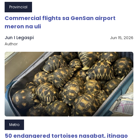
Provincial
Commercial flights sa GenSan airport
meron na uli
Jun I Legaspi
Jun 15, 2026
Author
Metro
50 endangered tortoises nasabat, itinago