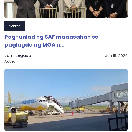
Nation
Pag-unlad ng SAF maaasahan sa
paglagda ng MOA n...
Jun I Legaspi
Jun 15, 2026
Author