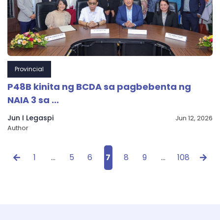
Provincial
P48B kinita ng BCDA sa pagbebenta ng
NAIA 3 sa ...
Jun I Legaspi
Jun 12, 2026
Author
1
…
5
6
7
8
9
…
108