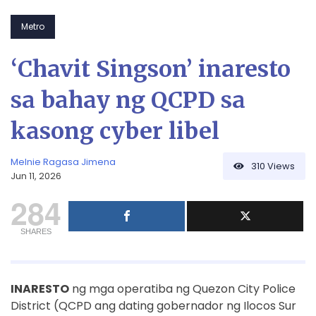
Metro
‘Chavit Singson’ inaresto
sa bahay ng QCPD sa
kasong cyber libel
Melnie Ragasa Jimena
310
Views
Jun 11, 2026
284
SHARES
INARESTO
ng mga operatiba ng Quezon City Police
District (QCPD ang dating gobernador ng Ilocos Sur