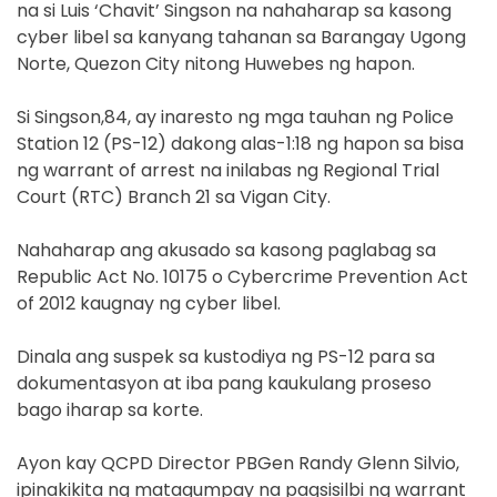
na si Luis ‘Chavit’ Singson na nahaharap sa kasong
cyber libel sa kanyang tahanan sa Barangay Ugong
Norte, Quezon City nitong Huwebes ng hapon.
Si Singson,84, ay inaresto ng mga tauhan ng Police
Station 12 (PS-12) dakong alas-1:18 ng hapon sa bisa
ng warrant of arrest na inilabas ng Regional Trial
Court (RTC) Branch 21 sa Vigan City.
Nahaharap ang akusado sa kasong paglabag sa
Republic Act No. 10175 o Cybercrime Prevention Act
of 2012 kaugnay ng cyber libel.
Dinala ang suspek sa kustodiya ng PS-12 para sa
dokumentasyon at iba pang kaukulang proseso
bago iharap sa korte.
Ayon kay QCPD Director PBGen Randy Glenn Silvio,
ipinakikita ng matagumpay na pagsisilbi ng warrant