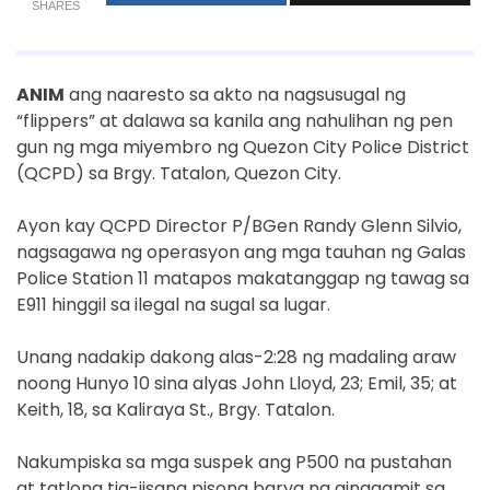
SHARES
ANIM
ang naaresto sa akto na nagsusugal ng
“flippers” at dalawa sa kanila ang nahulihan ng pen
gun ng mga miyembro ng Quezon City Police District
(QCPD) sa Brgy. Tatalon, Quezon City.
Ayon kay QCPD Director P/BGen Randy Glenn Silvio,
nagsagawa ng operasyon ang mga tauhan ng Galas
Police Station 11 matapos makatanggap ng tawag sa
E911 hinggil sa ilegal na sugal sa lugar.
Unang nadakip dakong alas-2:28 ng madaling araw
noong Hunyo 10 sina alyas John Lloyd, 23; Emil, 35; at
Keith, 18, sa Kaliraya St., Brgy. Tatalon.
Nakumpiska sa mga suspek ang P500 na pustahan
at tatlong tig-iisang pisong barya na ginagamit sa