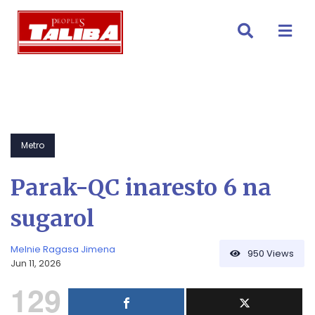
Skip
to
content
Metro
Parak-QC inaresto 6 na
sugarol
Melnie Ragasa Jimena
950
Views
Jun 11, 2026
129