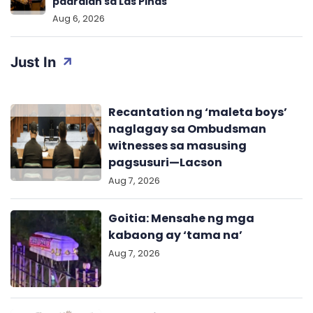
paaralan sa Las Pinas
Aug 6, 2026
Just In
Recantation ng ‘maleta boys’
naglagay sa Ombudsman
witnesses sa masusing
pagsusuri—Lacson
Aug 7, 2026
Goitia: Mensahe ng mga
kabaong ay ‘tama na’
Aug 7, 2026