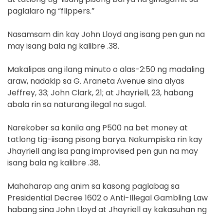
paglalaro ng “flippers.”
Nasamsam din kay John Lloyd ang isang pen gun na
may isang bala ng kalibre .38.
Makalipas ang ilang minuto o alas-2:50 ng madaling
araw, nadakip sa G. Araneta Avenue sina alyas
Jeffrey, 33; John Clark, 21; at Jhayriell, 23, habang
abala rin sa naturang ilegal na sugal.
Narekober sa kanila ang P500 na bet money at
tatlong tig-iisang pisong barya. Nakumpiska rin kay
Jhayriell ang isa pang improvised pen gun na may
isang bala ng kalibre .38.
Mahaharap ang anim sa kasong paglabag sa
Presidential Decree 1602 o Anti-Illegal Gambling Law
habang sina John Lloyd at Jhayriell ay kakasuhan ng