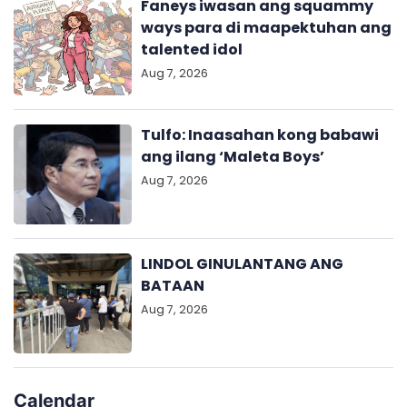
Faneys iwasan ang squammy
ways para di maapektuhan ang
talented idol
Aug 7, 2026
Tulfo: Inaasahan kong babawi
ang ilang ‘Maleta Boys’
Aug 7, 2026
LINDOL GINULANTANG ANG
BATAAN
Aug 7, 2026
Calendar