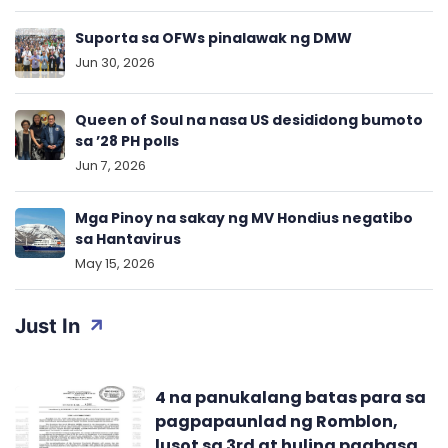
Suporta sa OFWs pinalawak ng DMW
Jun 30, 2026
Queen of Soul na nasa US desididong bumoto
sa ’28 PH polls
Jun 7, 2026
Mga Pinoy na sakay ng MV Hondius negatibo
sa Hantavirus
May 15, 2026
Just In
4 na panukalang batas para sa
pagpapaunlad ng Romblon,
lusot sa 3rd at huling pagbasa