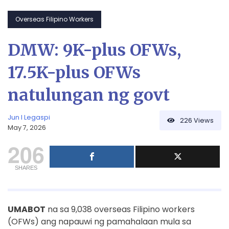
Overseas Filipino Workers
DMW: 9K-plus OFWs,
17.5K-plus OFWs
natulungan ng govt
Jun I Legaspi
226
Views
May 7, 2026
206
SHARES
UMABOT
na sa 9,038 overseas Filipino workers
(OFWs) ang napauwi ng pamahalaan mula sa